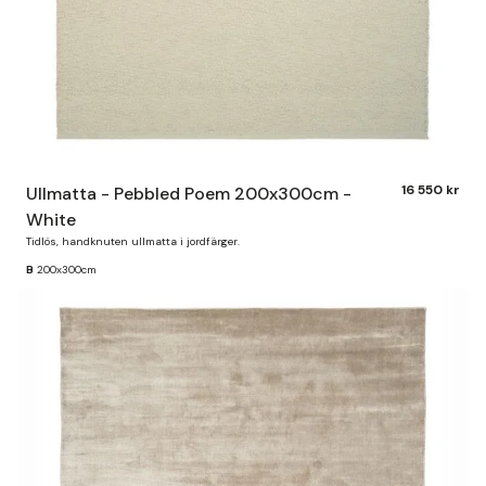
16 550 kr
Ullmatta - Pebbled Poem 200x300cm -
White
Tidlös, handknuten ullmatta i jordfärger.
B
200x300cm