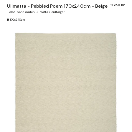
11 250 kr
Ullmatta - Pebbled Poem 170x240cm - Beige
Tidlös, handknuten ullmatta i jordfärger.
B
170x240cm