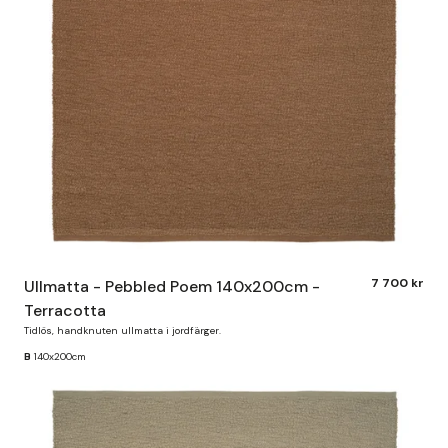
7 700 kr
Ullmatta - Pebbled Poem 140x200cm -
Terracotta
Tidlös, handknuten ullmatta i jordfärger.
B
140x200cm