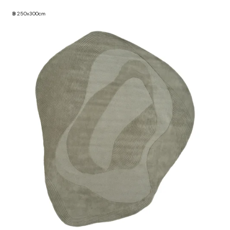
B
250x300cm