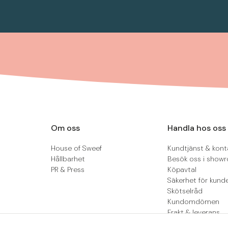
Om oss
Handla hos oss
House of Sweef
Kundtjänst & kont
Hållbarhet
Besök oss i show
PR & Press
Köpavtal
Säkerhet för kund
Skötselråd
Kundomdömen
Frakt & leverans