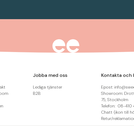
Jobba med oss
Kontakta och 
akt
Lediga tjänster
Epost: info@swee
room
B2B
Showroom: Drot
75, Stockholm
en
Telefon: 08-410 
Chatt (ikon till h
Retur/reklamatio