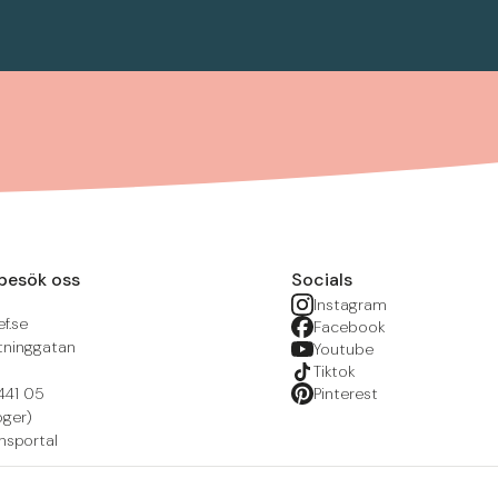
besök oss
Socials
Instagram
f.se
Facebook
tninggatan
Youtube
Tiktok
441 05
Pinterest
öger)
nsportal