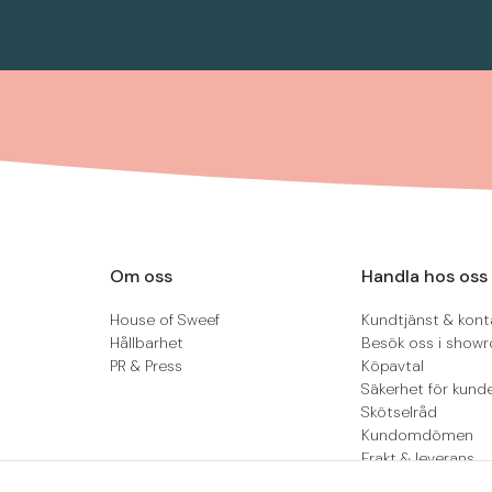
Om oss
Handla hos oss
House of Sweef
Kundtjänst & kont
Hållbarhet
Besök oss i show
PR & Press
Köpavtal
Säkerhet för kund
Skötselråd
Kundomdömen
Frakt & leverans