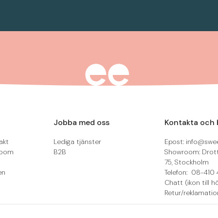
Jobba med oss
Kontakta och 
akt
Lediga tjänster
Epost: info@swee
room
B2B
Showroom: Drot
75, Stockholm
en
Telefon: 08-410 
Chatt (ikon till h
Retur/reklamatio