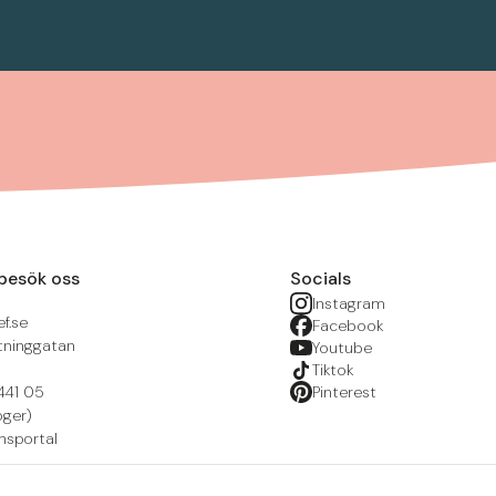
besök oss
Socials
Instagram
f.se
Facebook
tninggatan
Youtube
Tiktok
441 05
Pinterest
öger)
nsportal