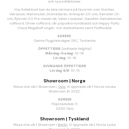
och nya kollektioner.
Hos Kollektivet kan du kika närmare på favoriter som Gorillan,
Valrossen, Mammuten, Dromedaren, Antilopen 3,5-sits, Kamelen 1,5-
sits, Björnen 2.0 Pre-made rak, Valen Loveseat, Gasellen, Kameleonten
soffbord, Örnen soffbord, vår populära hundbädd och Happy Fluffy
Cloud Megafluff singel- och dubbeltäcke samt Fluffkudde.
ADRESS
Gamla Flygplatsvägen 28C, Torslanda
ÖPPETTIDER
(ordinarie helgfria)
Måndag-fredag:
10-18
Lördag:
10-16
AVVIKANDE ÖPPETTIDER
Lördag 8/8:
10-15
Showroom | Norge
Missa inte vårt Showroom i
Oslo.
Vi öppnade vårt första norska
Showroom år 2022
.
ADRESS
Filipstadveien 5
0250 Oslo
Showroom | Tyskland
Missa inte vårt Showroom i
Berlin
. Vi öppnade vårt första tyska