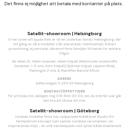
Det finns ej möjlighet att betala med kontanter på plats.
Satellit-showroom | Helsingborg
Vi har lyxen att bjuda hem er till en underbar familj i Helsingborg, där
ett gäng av våra modeller står placerade i hemmamiljö. Enbart
provsittning, ej personal, däremot finns familjen till hands för enklare
frågor.
Se Valen XL, Valen loveseat, Valen fotpall, Mammuten modulsoffa
(loveseat, 1-5-sits, hörn, fotpall), Björnen fotpall, Lejonet fåtölj,
Flamingon 2-sits & Mastiffen Barstol 65cm.
ADRESS
Sofierovägen 11, 254 33 Helsingborg
KONTAKT/ÖPPETTIDER
För att boka tid, vänligen ring 076 840 00 00, om du inte får svar går
det bra att skicka ett sms.
Satellit-showroom | Göteborg
Utvalda modeller finns hos nyöppnade Kollektivet Studio. Ett
familjedrivet koncept som samlar nordiska varumärken i en
inspirerande miljö - en unik handelsplats som lyfter både etablerade