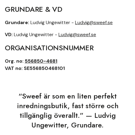
GRUNDARE & VD
Grundare:
Ludvig Ungewitter -
Ludvig@sweef.se
VD:
Ludvig Ungewitter -
Ludvig@sweef.se
ORGANISATIONSNUMMER
Org. no:
556850-4681
VAT no: SE556850468101
“Sweef är som en liten perfekt
inredningsbutik, fast större och
tillgänglig överallt.” — Ludvig
Ungewitter, Grundare.