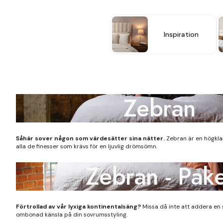
Inspiration
Zebran
Såhär sover någon som värdesätter sina nätter.
Zebran är en högkla
alla de finesser som krävs för en ljuvlig drömsömn.
Zebran - Pake
Förtrollad av vår lyxiga kontinentalsäng?
Missa då inte att addera en 
ombonad känsla på din sovrumsstyling.