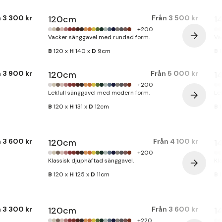
n
3 300 kr
120cm
Från
3 500 kr
1
+200
Vacker sänggavel med rundad form.
Va
B
120 x
H
140 x
D
9cm
B
1
n
3 900 kr
120cm
Från
5 000 kr
1
+200
Lekfull sänggavel med modern form.
Le
B
120 x
H
131 x
D
12cm
B
1
n
3 600 kr
120cm
Från
4 100 kr
1
+200
Klassisk djuphäftad sänggavel.
Kl
B
120 x
H
125 x
D
11cm
B
1
n
3 300 kr
120cm
Från
3 600 kr
1
+220