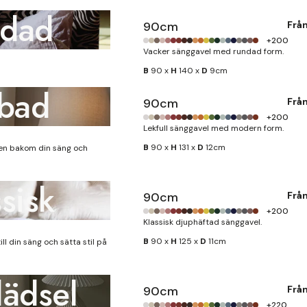
ndad
90cm
Frå
+200
Vacker sänggavel med rundad form.
B
90 x
H
140 x
D
9cm
bbad
90cm
Frå
+200
Lekfull sänggavel med modern form.
B
90 x
H
131 x
D
12cm
cken bakom din säng och
sisk
90cm
Frå
+200
Klassisk djuphäftad sänggavel.
B
90 x
H
125 x
D
11cm
till din säng och sätta stil på
lädsel
90cm
Frå
+220