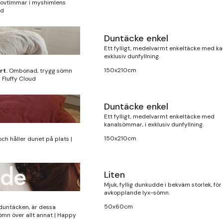
 sovtimmar i myshimlens
ud
Duntäcke enkel
Finns i lager
Ett fylligt, medelvarmt enkeltäcke med ka
exklusiv dunfyllning.
150x210cm
rt.
Ombonad, trygg sömn
 Fluffy Cloud
Duntäcke enkel
Finns i lager
Ett fylligt, medelvarmt enkeltäcke med
kanalsömmar, i exklusiv dunfyllning.
150x210cm
 håller dunet på plats |
dde
Liten
Finns i lager
Mjuk, fyllig dunkudde i bekväm storlek, för
avkopplande lyx-sömn.
50x60cm
 duntäcken, är dessa
mn över allt annat | Happy