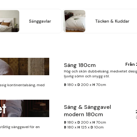
Sänggavlar
Täcken & Kuddar
Säng 180cm
Från
Hög och skön dubbelsäng, medvetet desi
ljuvlig sömn och snygg stil.
B
180 x
D
200 x
H
70cm
ssig kontinentalsäng, med
t
Säng & Sänggavel
modern 180cm
B
180 x
D
200 x
H
70cm
ståtlig sänggavel för en
B
180 x
H
125 x
D
10cm