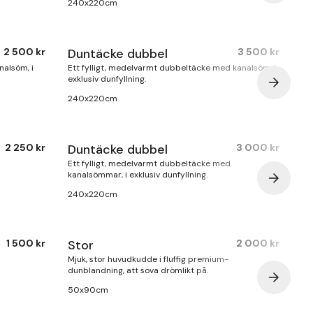
240x220cm
2 500 kr
Duntäcke dubbel
3 500 kr
Finns i lager
nalsöm, i
Ett fylligt, medelvarmt dubbeltäcke med kanalsöm, i
exklusiv dunfyllning.
240x220cm
2 250 kr
Duntäcke dubbel
3 000 kr
Finns i lager
Ett fylligt, medelvarmt dubbeltäcke med
kanalsömmar, i exklusiv dunfyllning.
240x220cm
1 500 kr
Stor
2 000 kr
Finns i lager
Mjuk, stor huvudkudde i fluffig premium-
dunblandning, att sova drömlikt på.
50x90cm