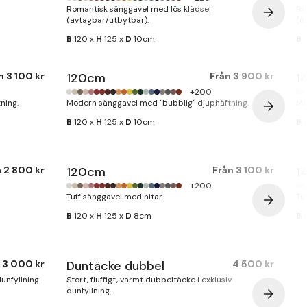
Romantisk sänggavel med lös klädsel
Ro
(avtagbar/utbytbar).
(a
B
120 x
H
125 x
D
10cm
B
1
ån
3 100 kr
120cm
Från
3 900 kr
1
+200
ning.
Modern sänggavel med "bubblig" djuphäftning.
Mo
B
120 x
H
125 x
D
10cm
B
1
n
2 800 kr
120cm
Från
3 100 kr
1
+200
Tuff sänggavel med nitar.
Tu
B
120 x
H
125 x
D
8cm
B
1
3 000 kr
Duntäcke dubbel
4 500 kr
Finns i lager
dunfyllning.
Stort, fluffigt, varmt dubbeltäcke i exklusiv
dunfyllning.