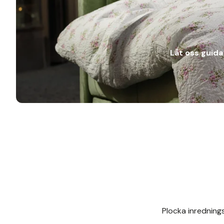
Låt oss guida 
Plocka inrednings