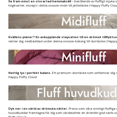
Se fram emot en storartad hemmakväll
- bestående av fluffigt mjuka
högkvarter, insvept i detta snooze-moln
till jättetäcke | Happy Fluffy Clo
Midifluff
Kvällens planer? En avkopplande staycation till en drömsk tillflyktso
väntar dig, nedbäddad under denna snooze-kokong till duntäcke | Happy
Minifluff
Nattlig lyx i perfekt balans.
Ett premium-duntäcke som omfamnar dig och
Happy Fluffy Cloud
Fluff huvudku
Dyk ner i en värld av drömska nätter.
Precis som våra orimligt fluffiga
huvudkuddar framtagna för dig som värdesätter en drömlikt god natts sö
Fluffy Cloud