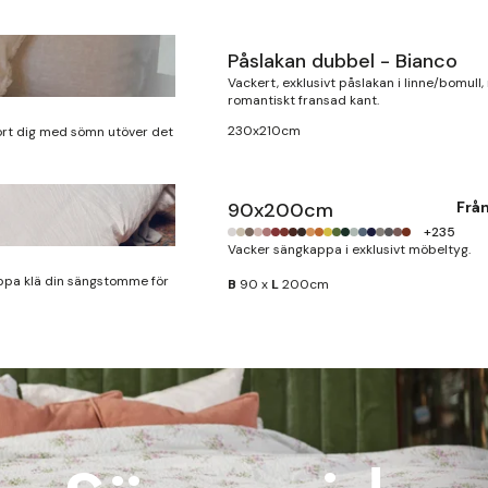
Påslakan dubbel - Bianco
Finns i lager
Vackert, exklusivt påslakan i linne/bomull
romantiskt fransad kant.
230x210cm
ort dig med sömn utöver det
90x200cm
Frå
+235
Vacker sängkappa i exklusivt möbeltyg.
ppa klä din sängstomme för
B
90 x
L
200cm