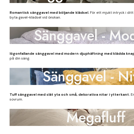
Romantisk sänggavel med böljande klädsel.
För ett mjukt intryck i di
byta gavel-klädsel vid önskan.
Sänggavel - Mo
Iögonfallande sänggavel med modern djuphäftning med klädda kna
på din säng.
Sänggavel - Ni
Tuff sänggavel med slät yta och små, dekorativa nitar i ytterkant.
En
sovrum.
Megafluff