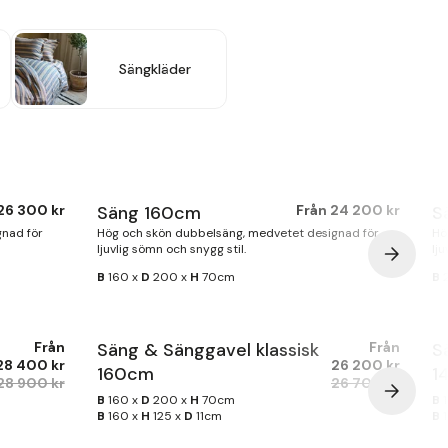
Sängkläder
26 300 kr
Säng 160cm
Från
24 200 kr
S
gnad för
Hög och skön dubbelsäng, medvetet designad för
Hö
ljuvlig sömn och snygg stil.
lju
B
160 x
D
200 x
H
70cm
B
2
Från
Säng & Sänggavel klassisk
Från
S
28 400 kr
26 200 kr
160cm
1
28 900 kr
26 700 kr
B
160 x
D
200 x
H
70cm
B
B
160 x
H
125 x
D
11cm
B
1