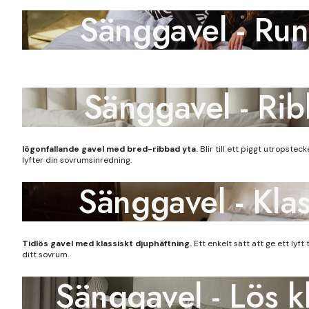
Sänggavel - Ru
Sänggavel - Ri
Iögonfallande gavel med bred-ribbad yta.
Blir till ett piggt utropste
lyfter din sovrumsinredning.
Sänggavel - Klas
Tidlös gavel med klassiskt djuphäftning.
Ett enkelt sätt att ge ett lyft 
ditt sovrum.
Sänggavel - Lös k