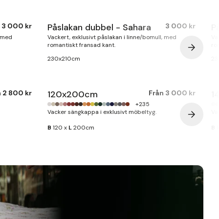
3 000 kr
Påslakan dubbel - Sahara
3 000 kr
P
, med
Vackert, exklusivt påslakan i linne/bomull, med
Va
romantiskt fransad kant.
ro
230x210cm
23
n
2 800 kr
120x200cm
Från
3 000 kr
1
+235
Vacker sängkappa i exklusivt möbeltyg.
Va
B
120 x
L
200cm
B