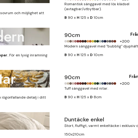
Romantisk sänggavel med lös klädsel
(avtagbar/utbytbar).
tt sovrum och möjlighet att
B
90 x
H
125 x
D
10cm
dern
90cm
Fr
+200
Modern sänggavel med "bubblig" djuphäft
B
90 x
H
125 x
D
10cm
ppar.
För en lyxig inramning
tar
90cm
Frå
+200
Tuff sänggavel med nitar.
B
90 x
H
125 x
D
8cm
 iögonfallande detalj i ditt
Duntäcke enkel
Finns i lager
Stort, fluffigt, varmt enkeltäcke i exklusiv 
150x210cm