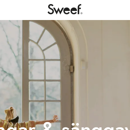
ngar & sänggav