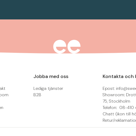
Jobba med oss
Kontakta och 
akt
Lediga tjänster
Epost: info@swee
room
B2B
Showroom: Drot
75, Stockholm
en
Telefon: 08-410 
Chatt (ikon till h
Retur/reklamatio