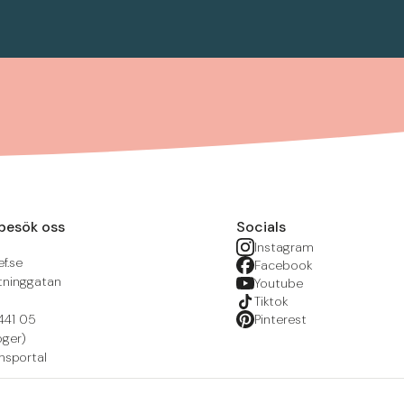
besök oss
Socials
Instagram
f.se
Facebook
tninggatan
Youtube
Tiktok
441 05
Pinterest
öger)
nsportal