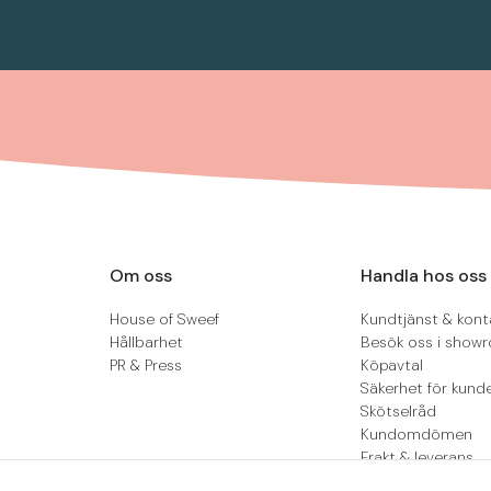
Om oss
Handla hos oss
House of Sweef
Kundtjänst & kont
Hållbarhet
Besök oss i show
PR & Press
Köpavtal
Säkerhet för kund
Skötselråd
Kundomdömen
Frakt & leverans