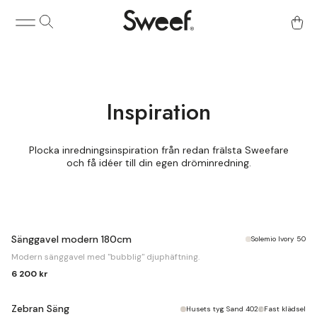
Inspiration
Plocka inredningsinspiration från redan frälsta Sweefare
och få idéer till din egen dröminredning.
Sänggavel modern 180cm
Solemio Ivory 50
Modern sänggavel med "bubblig" djuphäftning.
6 200 kr
Zebran Säng
Husets tyg Sand 402
Fast klädsel