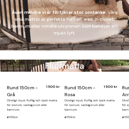
Även mindre vrår förtjänar stor omtanke.
Våra
små mattor är perfekta för hall, walk in closet,
barnrum eller mindre utrymmen som behöver ett
mjukt lyft.
Fluffmatta
1 500 kr
1 500 kr
Rund 150cm -
Rund 150cm -
Ru
Finns i lager
Grå
Rosa
Ant
Otroligt mjuk, fluffig och tjock matta
Otroligt mjuk, fluffig och tjock matta
Otrol
för sovrum, vardagsrum eller
för sovrum, vardagsrum eller
för 
barnrum.
barnrum.
barn
⌀
150cm
⌀
150cm
⌀
15