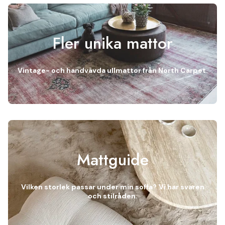
Fler unika mattor
Vintage- och handvävda ullmattor från North Carpet.
Mattguide
Vilken storlek passar under min soffa?
Vi har svaren
och stilråden.