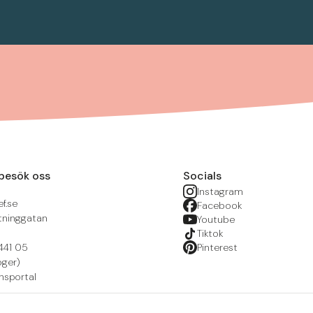
besök oss
Socials
Instagram
f.se
Facebook
tninggatan
Youtube
Tiktok
441 05
Pinterest
öger)
nsportal