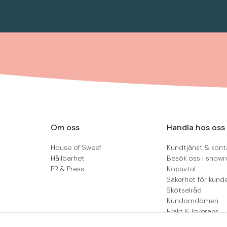
Om oss
Handla hos oss
House of Sweef
Kundtjänst & kont
Hållbarhet
Besök oss i show
PR & Press
Köpavtal
Säkerhet för kund
Skötselråd
Kundomdömen
Frakt & leverans