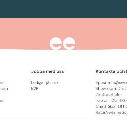
Jobba med oss
Kontakta och 
akt
Lediga tjänster
Epost: info@swee
room
B2B
Showroom: Drot
75, Stockholm
en
Telefon: 08-410 
Chatt (ikon till h
Retur/reklamatio