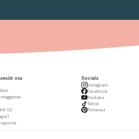
besök oss
Socials
Instagram
f.se
Facebook
tninggatan
Youtube
Tiktok
441 05
Pinterest
öger)
nsportal