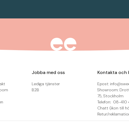
Jobba med oss
Kontakta och 
akt
Lediga tjänster
Epost: info@swee
room
B2B
Showroom: Drot
75, Stockholm
en
Telefon: 08-410 
Chatt (ikon till h
Retur/reklamatio