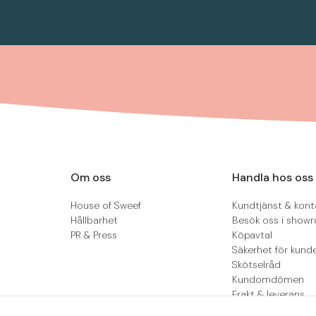
Om oss
Handla hos oss
House of Sweef
Kundtjänst & kont
Hållbarhet
Besök oss i show
PR & Press
Köpavtal
Säkerhet för kund
Skötselråd
Kundomdömen
Frakt & leverans