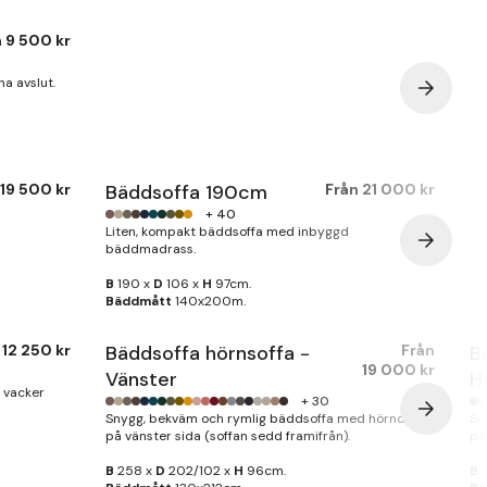
n
9 500 kr
a avslut.
19 500 kr
Bäddsoffa 190cm
Från
21 000 kr
+ 40
Liten, kompakt bäddsoffa med inbyggd
bäddmadrass.
B
190 x
D
106 x
H
97cm.
Bäddmått
140x200m.
n
12 250 kr
Bäddsoffa hörnsoffa -
Från
B
19 000 kr
Vänster
H
 vacker
+ 30
Snygg, bekväm och rymlig bäddsoffa med hörndel
Sn
på vänster sida (soffan sedd framifrån).
på
B
258 x
D
202/102 x
H
96cm.
B
2