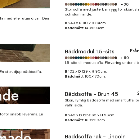
+ 30
Stor soffa med justerbar rygg för skönt 
och slumrande.
fa med eller utan divan. Den
B
243 x
D
110 x
H
84cm.
Bäddmått
140x193cm.
Bäddmodul 1.5-sits
Frå
+ 50
1.5-sits till modulsoffa. Förvaring under sit
B
102 x
D
129 x
H
90cm.
En stor, djup bäddsoffa,
Bäddmått
100x170cm.
ade
Bäddsoffa - Brun 45
Finns i lager
Skön, rymlig bäddsoffa med smart utfällb
valfri sida.
ito för snabb leverans. En
B
245 x
D
125/165 x
H
96cm.
Bäddmått
160x210cm.
-made
Bäddsoffa rak - Lincoln