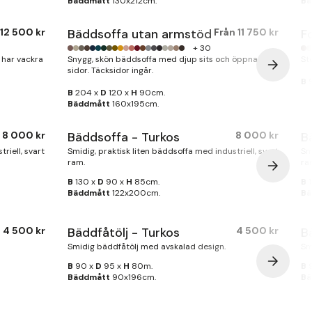
Bäddmått
130x212cm.
Bä
12 500 kr
Bäddsoffa utan armstöd
Från
11 750 kr
F
+ 30
 har vackra
Snygg, skön bäddsoffa med djup sits och öppna
St
sidor. Täcksidor ingår.
B
9
B
204 x
D
120 x
H
90cm.
Bäddmått
160x195cm.
8 000 kr
Bäddsoffa - Turkos
8 000 kr
B
riell, svart
Smidig, praktisk liten bäddsoffa med industriell, svart
Sm
ram.
ra
B
130 x
D
90 x
H
85cm.
B
1
Bäddmått
122x200cm.
Bä
4 500 kr
Bäddfåtölj - Turkos
4 500 kr
B
Smidig bäddfåtölj med avskalad design.
Sm
B
90 x
D
95 x
H
80m.
B
9
Bäddmått
90x196cm.
Bä