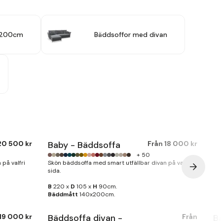
r 200cm
Bäddsoffor med divan
20 500 kr
Baby - Bäddsoffa
Från
18 000 kr
+ 50
på valfri
Skön bäddsoffa med smart utfällbar divan på valfri
sida.
B
220 x
D
105 x
H
90cm.
Bäddmått
140x200cm.
19 000 kr
Bäddsoffa divan -
Från
B