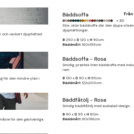
Bäddsoffa
Från
+ 30
Stor, skön bäddsoffa där den djupa sitsen
djuphäftningar.
 och vackert djuphäftad
B
250 x
D
120 x
H
90cm.
Bäddmått
160x195cm.
Bäddsoffa - Rosa
Finns i lager
Smidig, praktisk liten bäddsoffa med indust
ram.
B
130 x
D
90 x
H
85cm.
g för den mindre ytan i
Bäddmått
122x200cm.
Bäddfåtölj - Rosa
Smidig bäddfåtölj med avskalad design.
B
90 x
D
95 x
H
80m.
Bäddmått
90x196cm.
måste för den gästvänliga