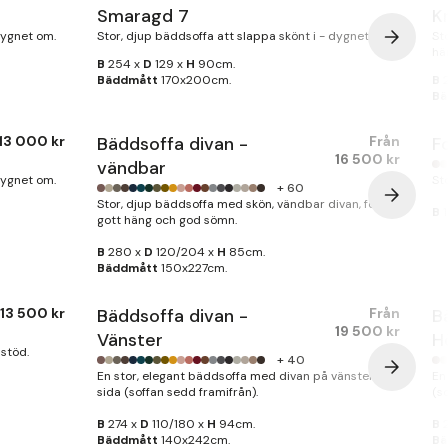
Smaragd 7
K
dygnet om.
Stor, djup bäddsoffa att slappa skönt i - dygnet om.
St
hä
B
254 x
D
129 x
H
90cm.
Bäddmått
170x200cm.
B
2
Bä
13 000 kr
Bäddsoffa divan -
Från
F
16 500 kr
vändbar
dygnet om.
St
+ 60
Stor, djup bäddsoffa med skön, vändbar divan, för
B
1
gott häng och god sömn.
B
280 x
D
120/204 x
H
85cm.
Bäddmått
150x227cm.
13 500 kr
Bäddsoffa divan -
Från
B
19 500 kr
Vänster
H
stöd.
+ 40
En stor, elegant bäddsoffa med divan på vänster
En
sida (soffan sedd framifrån).
(s
B
274 x
D
110/180 x
H
94cm.
B
2
Bäddmått
140x242cm.
Bä