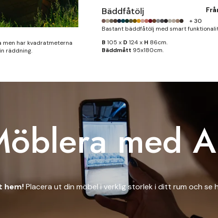
Bäddfåtölj
Fr
+ 30
Bastant bäddfåtölj med smart funktionalit
B
105 x
D
124 x
H
86cm.
fa men har kvadratmeterna
Bäddmått
95x180cm.
din räddning.
Möblera med A
tt hem!
Placera ut din möbel i verklig storlek i ditt rum och se h