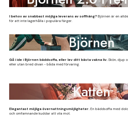
I behov av snabbast möjliga leverans av soffhäng?
Björnen är en alld
för att inte lagerhålla i populära färger.
Björnen
Gå i ide i Björnen bäddsoffa, eller lev ditt bästa vakna liv.
Skön, djup 
eller utan bred divan - båda med förvaring.
Katten
Elegantast möjliga övernattningsmöjligheter.
En bäddsoffa med dold
och omfamnande kuddar att vila mot.