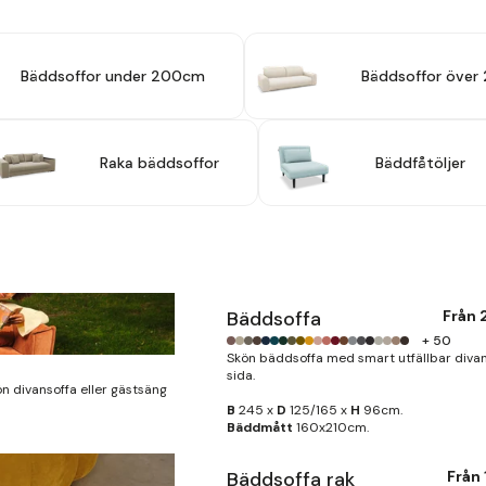
Bäddsoffor under 200cm
Bäddsoffor öve
Raka bäddsoffor
Bäddfåtöljer
Bäddsoffa
Från
+ 50
Skön bäddsoffa med smart utfällbar divan 
sida.
kön divansoffa eller gästsäng
B
245 x
D
125/165 x
H
96cm.
Bäddmått
160x210cm.
Bäddsoffa rak
Från