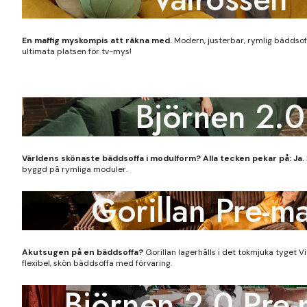
En maffig myskompis att räkna med.
Modern, justerbar, rymlig bäddsof
ultimata platsen för tv-mys!
Björnen 2.0
Världens skönaste bäddsoffa i modulform? Alla tecken pekar på: Ja.
byggd på rymliga moduler.
Gorillan Pre-m
Akutsugen på en bäddsoffa?
Gorillan lagerhålls i det tokmjuka tyget V
flexibel, skön bäddsoffa med förvaring.
Björnen 2.0 Pre