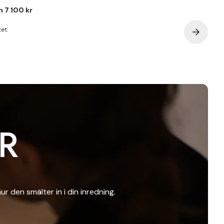
ån
7 100 kr
et.
R
ur den smälter in i din inredning.