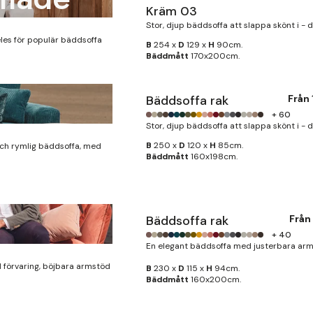
Kräm 03
Stor, djup bäddsoffa att slappa skönt i - 
eles för populär bäddsoffa
B
254 x
D
129 x
H
90cm.
Bäddmått
170x200cm.
Bäddsoffa rak
Från
+ 60
Stor, djup bäddsoffa att slappa skönt i - 
B
250 x
D
120 x
H
85cm.
och rymlig bäddsoffa, med
Bäddmått
160x198cm.
Bäddsoffa rak
Från
+ 40
En elegant bäddsoffa med justerbara arm
 förvaring, böjbara armstöd
B
230 x
D
115 x
H
94cm.
Bäddmått
160x200cm.