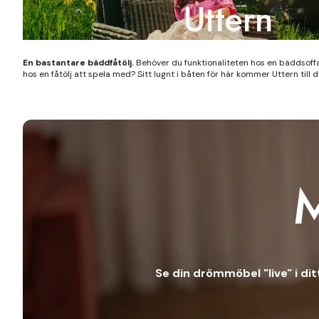
Uttern
En bastantare bäddfåtölj.
Behöver du funktionaliteten hos en bäddsof
hos en fåtölj att spela med? Sitt lugnt i båten för här kommer Uttern till 
Se din drömmöbel "live" i di