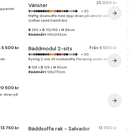
25 000 kr
Vänster
H
slappande
+ 30
Maffig divansoffa med djup divan på vänster sida
Ma
(soffan sedd framifrån).
(s
B
290 x
D
110/195 x
H
84cm.
B
2
Bäddmått
140x242cm.
Bä
n
5 500 kr
Bäddmodul 2-sits
Från
6 500 kr
B
+ 50
sen.
Rymlig 2-sits till modulsoffa. Förvaring under sitsen.
Br
B
128 x
D
129 x
H
90cm.
B
2
Bäddmått
126x170cm.
Bä
20 500 kr
ar divan på
13 750 kr
Bäddsoffa rak - Salvador
13 750 kr
B
Finns i lager