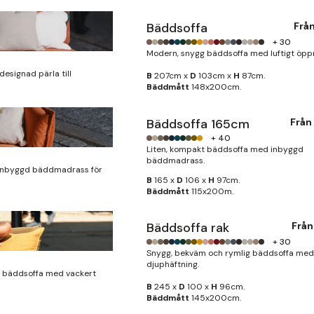
Bäddsoffa
Frå
+ 30
Modern, snygg bäddsoffa med luftigt öppn
designad pärla till
B
207cm x
D
103cm x
H
87cm.
Bäddmått
148x200cm.
Bäddsoffa 165cm
Från
+ 40
Liten, kompakt bäddsoffa med inbyggd
bäddmadrass.
 inbyggd bäddmadrass för
B
165 x
D
106 x
H
97cm.
Bäddmått
115x200m.
Bäddsoffa rak
Frå
+ 30
Snygg, bekväm och rymlig bäddsoffa med
djuphäftning.
 bäddsoffa med vackert
B
245 x
D
100 x
H
96cm.
Bäddmått
145x200cm.