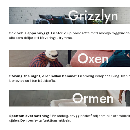
Grizzlyn
Sov och slappa snyggt
. En stor, djup
bäddsoffa
med mysiga ryggkuddar
sits som döljer ett förvaringsutrymme.
Oxen
Staying the night, eller sällan hemma?
En smidig compact living-lösnin
behov av en liten bäddsoffa.
Ormen
Spontan övernattning?
En smidig, snygg bäddfåtölj som blir ett möbel
själen. Den perfekta funktionsmöbeln.