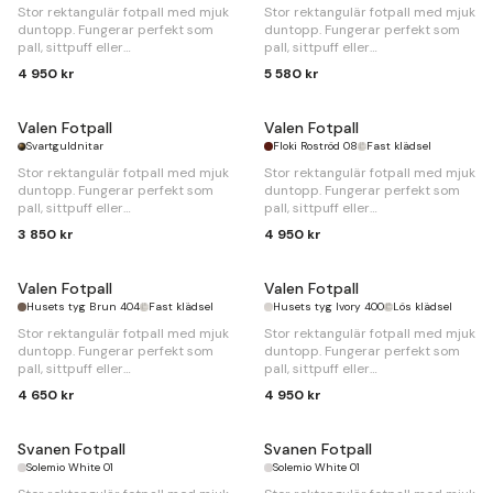
Stor rektangulär fotpall med mjuk
Stor rektangulär fotpall med mjuk
duntopp. Fungerar perfekt som
duntopp. Fungerar perfekt som
pall, sittpuff eller
pall, sittpuff eller
divanförlängning.
divanförlängning.
4 950 kr
5 580 kr
B
95 x
D
70 x
H
44cm
B
95 x
D
70 x
H
44cm
Valen Fotpall
Valen Fotpall
Svartguldnitar
Floki Roströd 08
Fast klädsel
Stor rektangulär fotpall med mjuk
Stor rektangulär fotpall med mjuk
duntopp. Fungerar perfekt som
duntopp. Fungerar perfekt som
pall, sittpuff eller
pall, sittpuff eller
divanförlängning.
divanförlängning.
3 850 kr
4 950 kr
B
95 x
D
70 x
H
44cm
B
95 x
D
70 x
H
44cm
Valen Fotpall
Valen Fotpall
Husets tyg Brun 404
Fast klädsel
Husets tyg Ivory 400
Lös klädsel
Stor rektangulär fotpall med mjuk
Stor rektangulär fotpall med mjuk
duntopp. Fungerar perfekt som
duntopp. Fungerar perfekt som
pall, sittpuff eller
pall, sittpuff eller
divanförlängning.
divanförlängning.
4 650 kr
4 950 kr
B
95 x
D
70 x
H
44cm
B
95 x
D
70 x
H
44cm
Svanen Fotpall
Svanen Fotpall
Solemio White 01
Solemio White 01