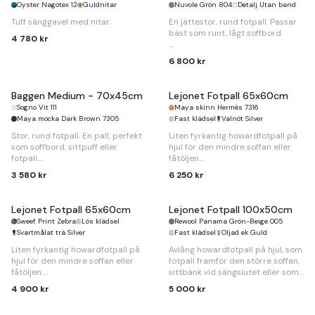
Oyster Nagotex 12
Guldnitar
Nuvole Grön 804
Detalj Utan band
Tuff sänggavel med nitar.
En jättestor, rund fotpall. Passar
bäst som runt, lågt soffbord.
4 780 kr
Ø
135 x
H
32cm
6 800 kr
Baggen Medium - 70x45cm
Lejonet Fotpall 65x60cm
Sogno Vit 111
Maya skinn Hermés 7316
Maya mocka Dark Brown 7305
Fast klädsel
Valnöt Silver
Stor, rund fotpall. En pall, perfekt
Liten fyrkantig howardfotpall på
som soffbord, sittpuff eller
hjul för den mindre soffan eller
fotpall.
fåtöljen.
3 580 kr
6 250 kr
Ø
70 x
H
45cm
B
65 x
D
60 x
H
50cm
Lejonet Fotpall 65x60cm
Lejonet Fotpall 100x50cm
Sweef Print Zebra
Lös klädsel
Rewool Panama Grön-Beige 005
Svartmålat trä Silver
Fast klädsel
Oljad ek Guld
Liten fyrkantig howardfotpall på
Avlång howardfotpall på hjul, som
hjul för den mindre soffan eller
fotpall framför den större soffan,
fåtöljen.
sittbänk vid sängslutet eller som
sittpuff hallen.
4 900 kr
5 000 kr
B
65 x
D
60 x
H
50cm
B
100 x
D
50 x
H
50cm