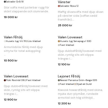
Vänster
Salvador Grå 18
Salvador Rosa 12
Stor soffa med justerbar rygg för
skönt slappande och slumrande.
Maffig divansoffa med djup divan
på vänster sida (soffan sedd
19 000 kr
framifrån).
25 000 kr
B
290 x
D
110/195 x
H
84cm.
Bäddmått
140x242cm.
Valen Fåtölj
Valen Loveseat
Husets tyg Vit 111
Lös klädsel
Husets tyg Senapsgul 500
Fast klädsel
Armstödslös fåtölj med djup
sittyta för total avkoppling.
Djup dubbelfåtölj/loveseat med
skön, rymlig sits att slippa
B
80 x
D
105 x
H
80 cm
trängas i.
10 500 kr
12 100 kr
B
130 x
D
105 x
H
80cm
Valen Loveseat
Lejonet Fåtölj
Floki Roströd 08
Fast klädsel
Rewool Panama Grön-Beige 005
Fast klädsel
Oljad ek Guld
Djup dubbelfåtölj/loveseat med
skön, rymlig sits att slippa
Klassisk howardfåtölj med sköna,
trängas i.
mjuka dun-plymåer, rundade
armstöd och hög sitthöjd.
12 900 kr
B
130 x
D
105 x
H
80cm
12 200 kr
B
80 x
D
105 x
H
89cm