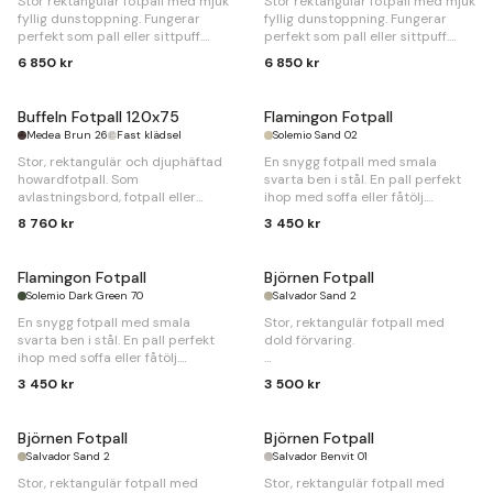
Stor rektangulär fotpall med mjuk
Stor rektangulär fotpall med mjuk
fyllig dunstoppning. Fungerar
fyllig dunstoppning. Fungerar
perfekt som pall eller sittpuff.
perfekt som pall eller sittpuff.
6 850 kr
6 850 kr
B
85 x
D
70 x
H
40cm
B
85 x
D
70 x
H
40cm
Buffeln Fotpall 120x75
Flamingon Fotpall
Medea Brun 26
Fast klädsel
Solemio Sand 02
Stor, rektangulär och djuphäftad
En snygg fotpall med smala
howardfotpall. Som
svarta ben i stål. En pall perfekt
avlastningsbord, fotpall eller
ihop med soffa eller fåtölj.
sittpuff.
8 760 kr
3 450 kr
B
71 x
D
52 x
H
44cm
B
120 x
D
75 x
H
47cm
Flamingon Fotpall
Björnen Fotpall
Solemio Dark Green 70
Salvador Sand 2
En snygg fotpall med smala
Stor, rektangulär fotpall med
svarta ben i stål. En pall perfekt
dold förvaring.
ihop med soffa eller fåtölj.
B
100 x
D
77 x
H
45cm.
3 450 kr
3 500 kr
B
71 x
D
52 x
H
44cm
Björnen Fotpall
Björnen Fotpall
Salvador Sand 2
Salvador Benvit 01
Stor, rektangulär fotpall med
Stor, rektangulär fotpall med