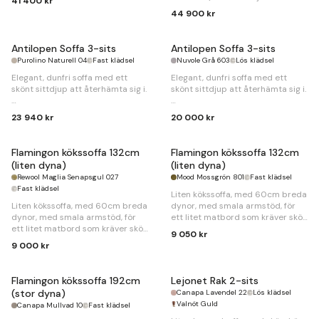
41 400 kr
komfort utöver det vanliga.
44 900 kr
B
312 x
D
111/193 x
H
98cm
Antilopen Soffa 3-sits
Antilopen Soffa 3-sits
Purolino Naturell 04
Fast klädsel
Nuvole Grå 603
Lös klädsel
Elegant, dunfri soffa med ett
Elegant, dunfri soffa med ett
skönt sittdjup att återhämta sig i.
skönt sittdjup att återhämta sig i.
B
215 x
D
110 x
H
86cm
B
215 x
D
110 x
H
86cm
23 940 kr
20 000 kr
Flamingon kökssoffa 132cm
Flamingon kökssoffa 132cm
(liten dyna)
(liten dyna)
Rewool Maglia Senapsgul 027
Mood Mossgrön 801
Fast klädsel
Fast klädsel
Liten kökssoffa, med 60cm breda
Liten kökssoffa, med 60cm breda
dynor, med smala armstöd, för
dynor, med smala armstöd, för
ett litet matbord som kräver skön
ett litet matbord som kräver skön
middags-komfort.
9 050 kr
middags-komfort.
9 000 kr
B
132 x
D
58 x
H
90cm
B
132 x
D
58 x
H
90cm
Flamingon kökssoffa 192cm
Lejonet Rak 2-sits
(stor dyna)
Canapa Lavendel 22
Lös klädsel
Valnöt Guld
Canapa Mullvad 10
Fast klädsel