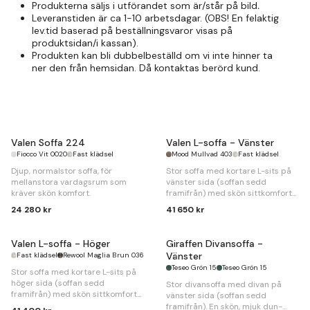
Produkterna säljs i utförandet som är/står på bild
.
Leveranstiden är ca 1-10 arbetsdagar. (OBS! En felaktig
lev.tid baserad på beställningsvaror visas på
produktsidan/i kassan).
Produkten kan bli dubbelbeställd om vi inte hinner ta
ner den från hemsidan. Då kontaktas berörd kund.
Valen Soffa 224
Valen L-soffa - Vänster
Fiocco Vit 0020
Fast klädsel
Mood Mullvad 403
Fast klädsel
Djup, normalstor soffa, för
Stor soffa med kortare L-sits på
mellanstora vardagsrum som
vänster sida (soffan sedd
kräver skön komfort.
framifrån) med skön sittkomfort
att rymmas flera i.
24 280 kr
41 650 kr
Valen L-soffa - Höger
Giraffen Divansoffa -
Vänster
Fast klädsel
Rewool Maglia Brun 036
Teseo Grön 15
Teseo Grön 15
Stor soffa med kortare L-sits på
höger sida (soffan sedd
Stor divansoffa med divan på
framifrån) med skön sittkomfort
vänster sida (soffan sedd
att rymmas flera i.
framifrån). En skön, mjuk dun-