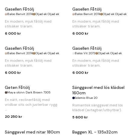
Gasellen Fåtölj
Gasellen Fåtölj
Baloo Benvit 2074
Oljad ek Oljad ek
Baloo Benvit 2074
Oljad ek Oljad ek
En modern, mjuk fåtölj med
En modern, mjuk fåtölj med
stilsäker träram.
stilsäker träram.
6 000 kr
6 000 kr
Gasellen Fåtölj
Gasellen Fåtölj
Baloo Benvit 2074
Oljad ek Oljad ek
Baloo Vit 2073
Oljad ek Oljad ek
En modern, mjuk fåtölj med
En modern, mjuk fåtölj med
stilsäker träram.
stilsäker träram.
6 000 kr
6 000 kr
Geten Fåtölj
Sänggavel med lös klädsel
160cm
Maya skinn Dark Brown 7305
Solemio Blue 20
En nätt, reclinerfåtölj med
vridbar sits och justerbar rygg.
Romantisk sänggavel med lös
klädsel (avtagbar/utbytbar).
B
59 x
D
79 x
H
110cm
20 250 kr
5 600 kr
Sänggavel med nitar 180cm
Baggen XL - 135x32cm