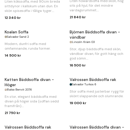
Liten howardsoffa med skön, hög
Liten kökssoffa, med 90cm breda
sits på hjul, för det mindre
sittdynor i kallskum utan dun. En
vardagsrummet.
skön spisesoffa i tåliga tyger.
21 840 kr
12 340 kr
B
160 x
D
102 x
H
89cm
B
192 x
D
58 x
H
90cm
Koalan Soffa
Björnen Bäddsoffa divan -
vändbar
Salvador Sand 2
Lincoln Kräm 03
Modern, dunfri soffa med
omfamnande, runda former.
Stor, djup bäddsoffa med skön,
vändbar divan, för gott häng och
14 500 kr
god sömn.
16 500 kr
B
280 x
D
120/204 x
H
85cm.
Bäddmått
150x227cm.
Katten Bäddsoffa divan -
Valrossen Bäddsoffa rak
Höger
Salvador Turkos 6
Baloo Benvit 2074
Stor soffa med justerbar rygg för
skönt slappande och slumrande.
En stor, elegant bäddsoffa med
divan på höger sida (soffan sedd
19 000 kr
framifrån).
21 750 kr
B
274 x
D
110/180 x
H
94cm.
Bäddmått
140x242cm.
Valrossen Bäddsoffa rak
Valrossen Bäddsoffa divan -