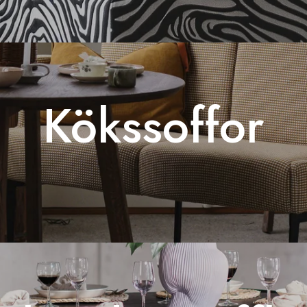
Kökssoffor