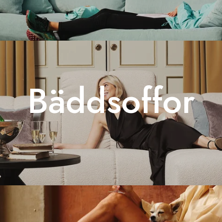
Bäddsoffor