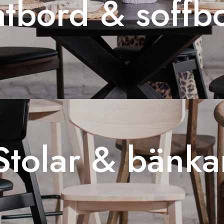
tbord & soffb
Stolar & bänka