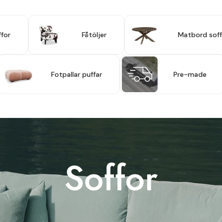
for
Fåtöljer
Matbord sof
Fotpallar puffar
Pre-made
Soffor