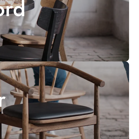
ord
r