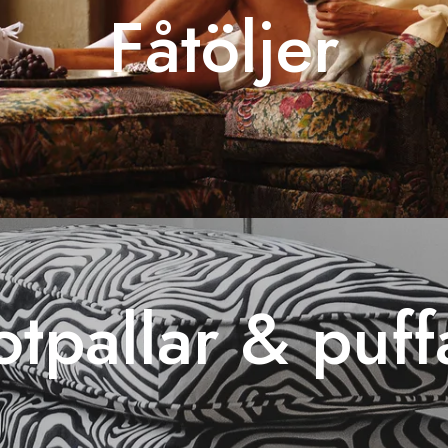
Fåtöljer
otpallar & puff