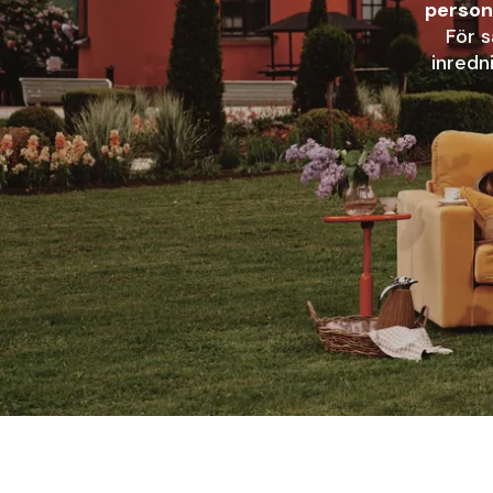
person
För s
inredn