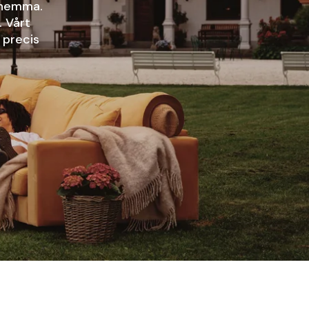
 hemma.
. Vårt
 precis