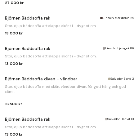
Bäddmått
140x242cm.
27 000 kr
Björnen Bäddsoffa rak
Lincoln Mörkbrun 29
Stor, djup bäddsoffa att slappa skönt i - dygnet om.
13 000 kr
Björnen Bäddsoffa rak
Lincoln Ljusgrå 86
Stor, djup bäddsoffa att slappa skönt i - dygnet om.
13 000 kr
Björnen Bäddsoffa divan - vändbar
Salvador Sand 2
Stor, djup bäddsoffa med skön, vändbar divan, för gott häng och god
sömn.
B
280 x
D
120/204 x
H
85cm.
16 500 kr
Bäddmått
150x227cm.
Björnen Bäddsoffa rak
Salvador Benvit 01
Stor, djup bäddsoffa att slappa skönt i - dygnet om.
13 000 kr