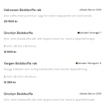
Valrossen Bäddsoffa rak
Baloo Benvit 2074
Stor soffa med justerbar rygg för skönt slappande och slumrande.
20 500 kr
Grizzlyn Bäddsoffa
Salvador Smaragd 7
Stor, skön bäddsoffa där den djupa sitsen har vackra djuphäftningar.
B
250 x
D
120 x
H
90cm.
Bäddmått
160x195cm.
12 500 kr
Vargen Bäddsoffa rak
Salvador Mossgrön 8
Snygg, bekväm och rymlig bäddsoffa med vacker djuphäftning.
B
245 x
D
100 x
H
96cm.
Bäddmått
145x200cm.
12 250 kr
Grizzlyn Bäddsoffa
Baloo Benvit 2074
Stor, skön bäddsoffa där den djupa sitsen har vackra djuphäftningar.