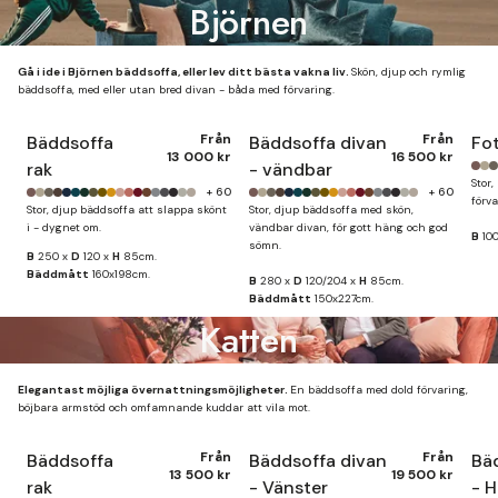
Björnen
Gå i ide i Björnen bäddsoffa, eller lev ditt bästa vakna liv.
Skön, djup och rymlig
bäddsoffa, med eller utan bred divan - båda med förvaring.
Från
Från
Bäddsoffa
Bäddsoffa divan
Fot
13 000 kr
16 500 kr
rak
- vändbar
Stor,
+ 60
+ 60
förva
Stor, djup bäddsoffa att slappa skönt
Stor, djup bäddsoffa med skön,
i - dygnet om.
vändbar divan, för gott häng och god
B
10
sömn.
B
250 x
D
120 x
H
85cm.
Bäddmått
160x198cm.
B
280 x
D
120/204 x
H
85cm.
Bäddmått
150x227cm.
Katten
Elegantast möjliga övernattningsmöjligheter.
En bäddsoffa med dold förvaring,
böjbara armstöd och omfamnande kuddar att vila mot.
Från
Från
Bäddsoffa
Bäddsoffa divan
Bä
13 500 kr
19 500 kr
rak
- Vänster
- 