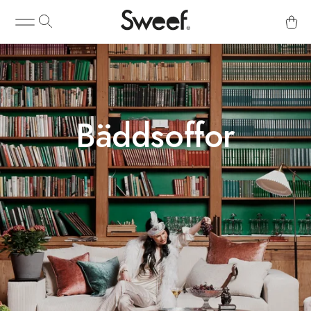
Bäddsoffor