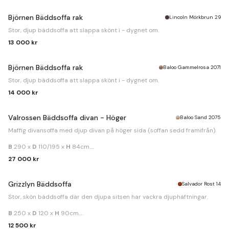
Björnen Bäddsoffa rak
Lincoln Mörkbrun 29
Stor, djup bäddsoffa att slappa skönt i - dygnet om.
13 000 kr
Björnen Bäddsoffa rak
Baloo Gammelrosa 2071
Stor, djup bäddsoffa att slappa skönt i - dygnet om.
14 000 kr
Valrossen Bäddsoffa divan - Höger
Baloo Sand 2075
Maffig divansoffa med djup divan på höger sida (soffan sedd framifrån).
B
290 x
D
110/195 x
H
84cm.
Bäddmått
140x242cm.
27 000 kr
Grizzlyn Bäddsoffa
Salvador Rost 14
Stor, skön bäddsoffa där den djupa sitsen har vackra djuphäftningar.
B
250 x
D
120 x
H
90cm.
Bäddmått
160x195cm.
12 500 kr