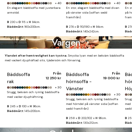
+ 40
+ 40
En elegant bäddsoffa med justerbara
En stor, elegant bäddsoffa med divan
En s
armstöd.
på vänster sida (soffan sedd
på h
framifrån).
frami
B
230 x
D
115 x
H
94cm.
Bäddmått
160x200cm.
B
274 x
D
110/180 x
H
94cm.
B
27
Bäddmått
140x242cm.
Bäd
Vargen
Ylandet efter hemtrevlighet kan tystna.
Smycka lyan med en bekväm bäddsoffa
med vackert djuphäftad sits, tjädersöm och förvaring.
Från
Från
Bäddsoffa
Bäddsoffa
Bä
12 250 kr
19 000 kr
rak
hörnsoffa -
hör
+ 30
Vänster
Hö
Snygg, bekväm och rymlig bäddsoffa
+ 30
med vacker djuphäftning.
Snygg, bekväm och rymlig bäddsoffa
Snyg
med hörndel på vänster sida (soffan
med 
B
245 x
D
100 x
H
96cm.
sedd framifrån).
sedd
Bäddmått
145x200cm.
B
258 x
D
202/102 x
H
96cm.
B
25
Bäddmått
130x212cm.
Bäd