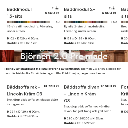
Från
Från
Bäddmodul
Bäddmodul 2-
Bä
5 500 kr
6 500 kr
1.5-sits
sits
sit
+ 50
+ 50
1.5-sits till modulsoffa. Förvaring
Rymlig 2-sits till modulsoffa.
Bred 
under sitsen.
Förvaring under sitsen.
unde
B
102 x
D
129 x
H
90cm.
B
128 x
D
129 x
H
90cm.
B
20
Bäddmått
100x170cm.
Bäddmått
126x170cm.
Bäd
Björnen 2.0 Pre-made
I behov av snabbast möjliga leverans av soffhäng?
Björnen 2.0 är en alldeles för
populär bäddsoffa för att inte lagerhålla. Klädd i mjuk, beige manchester.
13 750 kr
17 500 kr
Bäddsoffa rak -
Bäddsoffa divan
Fot
Finns i lager
Lincoln Kräm 03
- Lincoln Kräm
Kr
Stor, djup bäddsoffa att slappa skönt
03
Stor,
i - dygnet om.
förva
Stor, djup bäddsoffa med vändbar
divan, för gott häng och god sömn.
B
254 x
D
129 x
H
90cm.
B
10
Bäddmått
170x200cm.
B
280 x
D
129/205 x
H
90cm.
Bäddmått
157x226cm.