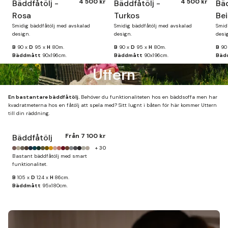
4 500 kr
4 500 kr
Bäddfåtölj -
Bäddfåtölj -
Bäd
Rosa
Turkos
Be
Smidig bäddfåtölj med avskalad
Smidig bäddfåtölj med avskalad
Smid
design.
design.
desi
B
90 x
D
95 x
H
80m.
B
90 x
D
95 x
H
80m.
B
90
Bäddmått
90x196cm.
Bäddmått
90x196cm.
Bäd
Uttern
En bastantare bäddfåtölj.
Behöver du funktionaliteten hos en bäddsoffa men har
kvadratmeterna hos en fåtölj att spela med? Sitt lugnt i båten för här kommer Uttern
till din räddning.
Från
7 100 kr
Bäddfåtölj
+ 30
Bastant bäddfåtölj med smart
funktionalitet.
B
105 x
D
124 x
H
86cm.
Bäddmått
95x180cm.