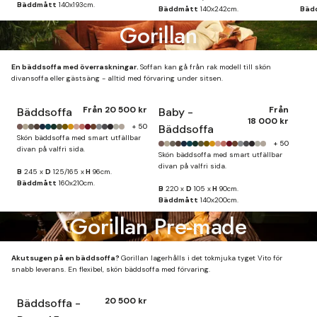
Bäddmått
140x193cm.
Bäddmått
140x242cm.
Bäd
Gorillan
En bäddsoffa med överraskningar.
Soffan kan gå från rak modell till skön
divansoffa eller gästsäng - alltid med förvaring under sitsen.
Från
20 500 kr
Från
Bäddsoffa
Baby -
18 000 kr
+ 50
Bäddsoffa
Skön bäddsoffa med smart utfällbar
+ 50
divan på valfri sida.
Skön bäddsoffa med smart utfällbar
divan på valfri sida.
B
245 x
D
125/165 x
H
96cm.
Bäddmått
160x210cm.
B
220 x
D
105 x
H
90cm.
Bäddmått
140x200cm.
Gorillan Pre-made
Akutsugen på en bäddsoffa?
Gorillan lagerhålls i det tokmjuka tyget Vito för
snabb leverans. En flexibel, skön bäddsoffa med förvaring.
20 500 kr
Bäddsoffa -
Finns i lager