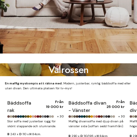
Valrossen
En maffig myskompis att räkna med.
Modern, justerbar, rymlig bäddsoffa med eller
utan divan. Den ultimata platsen för tv-mys!
Från
Från
Bäddsoffa
Bäddsoffa divan
Bä
19 000 kr
25 000 kr
rak
- Vänster
div
+ 30
+ 30
Stor soffa med justerbar rygg för
Maffig divansoffa med djup divan på
Maff
skönt slappande och slumrande.
vänster sida (soffan sedd framifrån).
höge
B
243 x
D
110 x
H
84cm.
B
290 x
D
110/195 x
H
84cm.
B
29