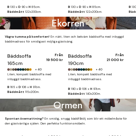
B
130 x
D
90 x
H
85cm.
B
130 x
D
90 x
H
85cm.
B
13
Bäddmått
122x200cm.
Bäddmått
122x200cm.
Bäd
Ekorren
Vägra tumma på komforten!
En nätt, liten och bekväm bäddsoffa med inbyggd
bäddmadrass för smidigast möjliga gästsäng.
Från
Från
Bäddsoffa
Bäddsoffa
19 500 kr
21 000 kr
165cm
190cm
+ 40
+ 40
Liten, kompakt bäddsoffa med
Liten, kompakt bäddsoffa med
inbyggd bäddmadrass.
inbyggd bäddmadrass.
B
165 x
D
106 x
H
97cm.
B
190 x
D
106 x
H
97cm.
Bäddmått
115x200m.
Bäddmått
140x200m.
Ormen
Spontan övernattning?
En smidig, snygg bäddfåtölj som blir ett möbelmåste för
den gästvänliga själen. Den perfekta funktionsmöbeln.