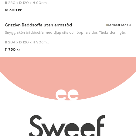
B
250 x
D
120 x
H
90cm.
Bäddmått
160x195cm.
13 500 kr
Grizzlyn Bäddsoffa utan armstöd
Salvador Sand 2
Snygg, skön bäddsoffa med djup sits och öppna sidor. Täcksidor ingår.
B
204 x
D
120 x
H
90cm.
Bäddmått
160x195cm.
11 750 kr