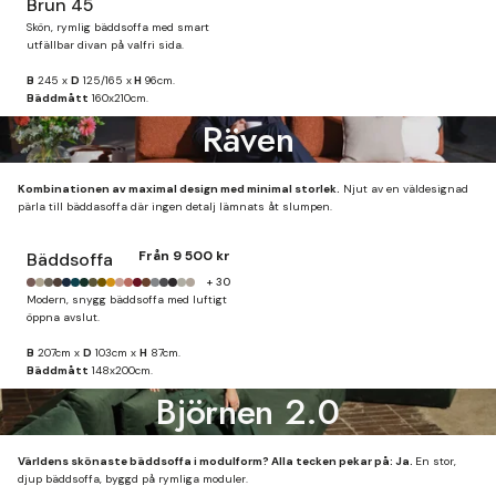
Brun 45
Skön, rymlig bäddsoffa med smart
utfällbar divan på valfri sida.
B
245 x
D
125/165 x
H
96cm.
Bäddmått
160x210cm.
Räven
Kombinationen av maximal design med minimal storlek.
Njut av en väldesignad
pärla till bäddasoffa där ingen detalj lämnats åt slumpen.
Från
9 500 kr
Bäddsoffa
+ 30
Modern, snygg bäddsoffa med luftigt
öppna avslut.
B
207cm x
D
103cm x
H
87cm.
Bäddmått
148x200cm.
Björnen 2.0
Världens skönaste bäddsoffa i modulform? Alla tecken pekar på: Ja.
En stor,
djup bäddsoffa, byggd på rymliga moduler.