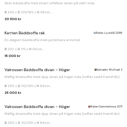
Skön bäddsoffa med smart utfällbar divan på valfri sida.
B
245 x
D
125/165 x
H
96cm.
Bäddmått
160x210cm.
20 500 kr
Katten Bäddsoffa rak
Baloo Ljusblå 2086
En elegant bäddsoffa med justerbara armstöd.
B
230 x
D
115 x
H
94cm.
Bäddmått
160x200cm.
15 000 kr
Valrossen Bäddsoffa divan - Höger
Salvador Mullvad 3
Maffig divansoffa med djup divan på höger sida (soffan sedd framifrån).
B
290 x
D
110/195 x
H
84cm.
Bäddmått
140x242cm.
25 000 kr
Valrossen Bäddsoffa divan - Höger
Baloo Gammelrosa 2071
Maffig divansoffa med djup divan på höger sida (soffan sedd framifrån).
B
290 x
D
110/195 x
H
84cm.