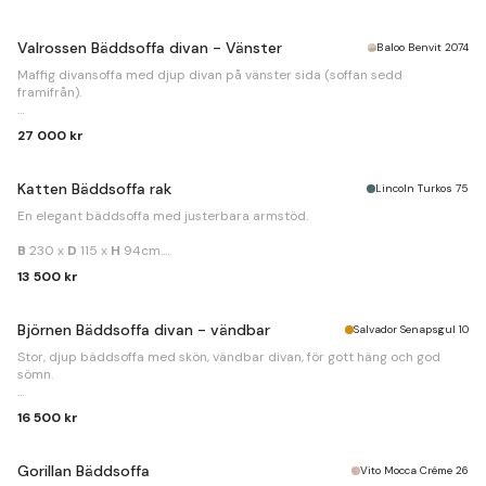
Valrossen Bäddsoffa divan - Vänster
Baloo Benvit 2074
Maffig divansoffa med djup divan på vänster sida (soffan sedd
framifrån).
B
290 x
D
110/195 x
H
84cm.
27 000 kr
Bäddmått
140x242cm.
Katten Bäddsoffa rak
Lincoln Turkos 75
En elegant bäddsoffa med justerbara armstöd.
B
230 x
D
115 x
H
94cm.
Bäddmått
160x200cm.
13 500 kr
Björnen Bäddsoffa divan - vändbar
Salvador Senapsgul 10
Stor, djup bäddsoffa med skön, vändbar divan, för gott häng och god
sömn.
B
280 x
D
120/204 x
H
85cm.
16 500 kr
Bäddmått
150x227cm.
Gorillan Bäddsoffa
Vito Mocca Créme 26