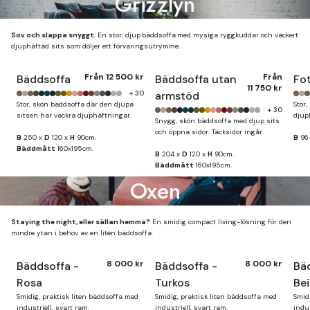
Grizzlyn
Sov och slappa snyggt
. En stor, djup
bäddsoffa
med mysiga ryggkuddar och vackert
djuphäftad sits som döljer ett förvaringsutrymme.
Från
12 500 kr
Från
Bäddsoffa
Bäddsoffa utan
Fot
11 750 kr
+ 30
armstöd
Stor, skön bäddsoffa där den djupa
Stor,
+ 30
sitsen har vackra djuphäftningar.
djup
Snygg, skön bäddsoffa med djup sits
och öppna sidor. Täcksidor ingår.
B
250 x
D
120 x
H
90cm.
B
96
Bäddmått
160x195cm.
B
204 x
D
120 x
H
90cm.
Bäddmått
160x195cm.
Oxen
Staying the night, eller sällan hemma?
En smidig compact living-lösning för den
mindre ytan i behov av en liten bäddsoffa.
8 000 kr
8 000 kr
Bäddsoffa -
Bäddsoffa -
Bä
Finns i lager
Rosa
Turkos
Be
Smidig, praktisk liten bäddsoffa med
Smidig, praktisk liten bäddsoffa med
Smid
industriell, svart ram.
industriell, svart ram.
indus