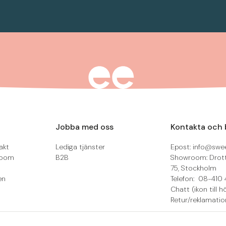
Jobba med oss
Kontakta och 
akt
Lediga tjänster
Epost: info@swee
room
B2B
Showroom: Drot
75, Stockholm
en
Telefon: 08-410 
Chatt (ikon till h
Retur/reklamatio