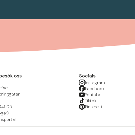
besök oss
Socials
Instagram
f.se
Facebook
tninggatan
Youtube
Tiktok
441 05
Pinterest
öger)
nsportal