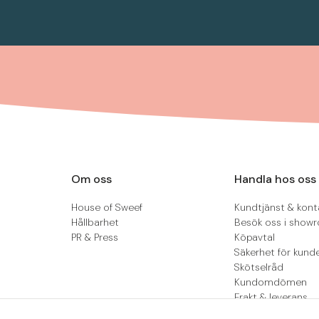
Om oss
Handla hos oss
House of Sweef
Kundtjänst & kont
Hållbarhet
Besök oss i show
PR & Press
Köpavtal
Säkerhet för kund
Skötselråd
Kundomdömen
Frakt & leverans