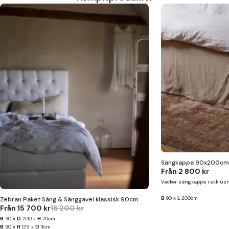
Sängkappa 90x200cm
Från
2 800 kr
Vacker sängkappa i exklusi
B
90 x
L
200cm
Zebran Paket Säng & Sänggavel klassisk 90cm
Från
15 700 kr
16 200 kr
B
90 x
D
200 x
H
70cm
B
90 x
H
125 x
D
11cm