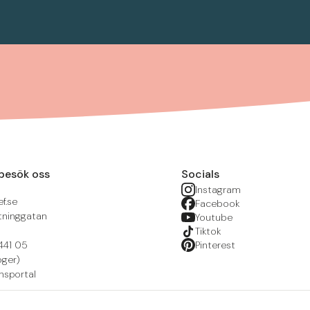
besök oss
Socials
Instagram
f.se
Facebook
tninggatan
Youtube
Tiktok
441 05
Pinterest
öger)
nsportal