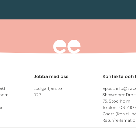
Jobba med oss
Kontakta och 
akt
Lediga tjänster
Epost: info@swee
room
B2B
Showroom: Drot
75, Stockholm
en
Telefon: 08-410 
Chatt (ikon till h
Retur/reklamatio