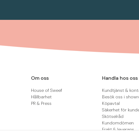
Om oss
Handla hos oss
House of Sweef
Kundtjänst & kont
Hållbarhet
Besök oss i show
PR & Press
Köpavtal
Säkerhet för kund
Skötselråd
Kundomdömen
Frakt & leverans