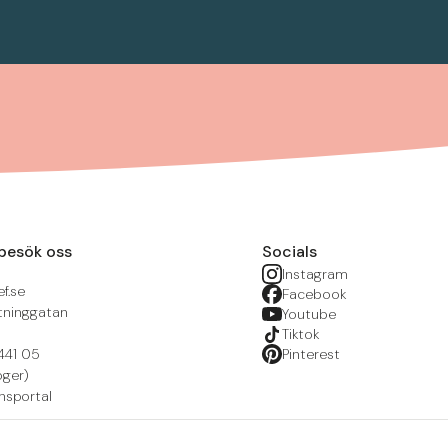
besök oss
Socials
Instagram
f.se
Facebook
tninggatan
Youtube
Tiktok
441 05
Pinterest
öger)
nsportal