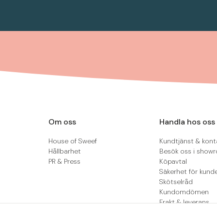
Om oss
Handla hos oss
House of Sweef
Kundtjänst & kont
Hållbarhet
Besök oss i show
PR & Press
Köpavtal
Säkerhet för kund
Skötselråd
Kundomdömen
Frakt & leverans