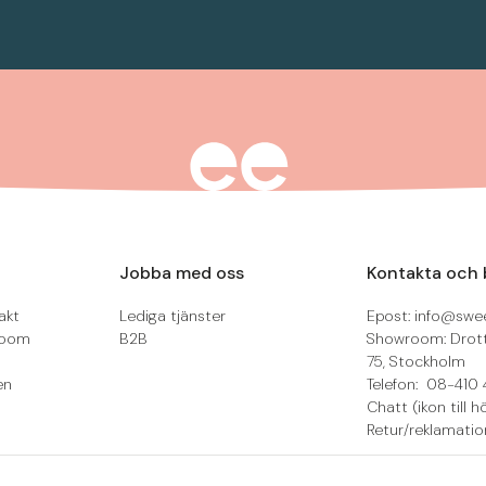
Jobba med oss
Kontakta och 
akt
Lediga tjänster
Epost: info@swee
room
B2B
Showroom: Drot
75, Stockholm
en
Telefon: 08-410 
Chatt (ikon till h
Retur/reklamatio