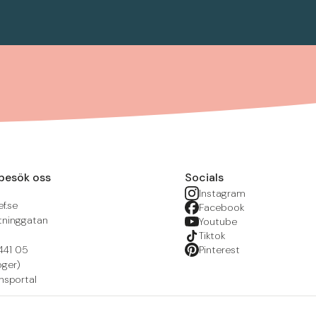
besök oss
Socials
Instagram
f.se
Facebook
tninggatan
Youtube
Tiktok
441 05
Pinterest
öger)
nsportal