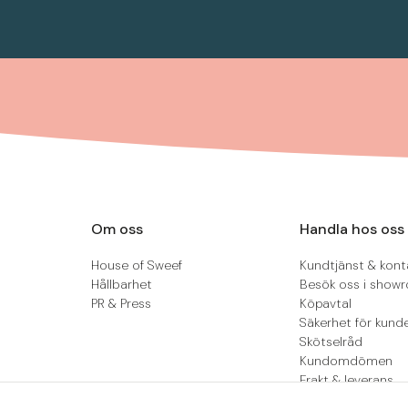
Om oss
Handla hos oss
House of Sweef
Kundtjänst & kont
Hållbarhet
Besök oss i show
PR & Press
Köpavtal
Säkerhet för kund
Skötselråd
Kundomdömen
Frakt & leverans