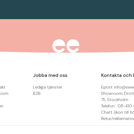
Jobba med oss
Kontakta och 
akt
Lediga tjänster
Epost: info@swee
room
B2B
Showroom: Drot
75, Stockholm
en
Telefon: 08-410 
Chatt (ikon till h
Retur/reklamatio