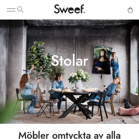
Stolar
Möbler omtyckta av alla