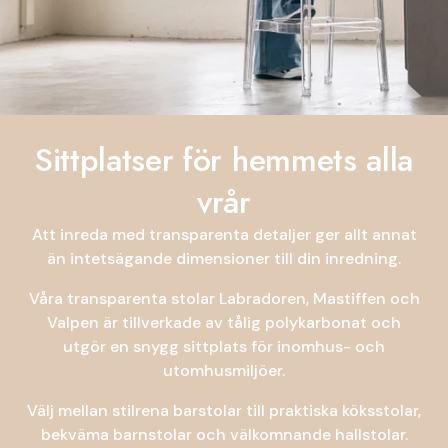
Sittplatser för hemmets alla
vrår
Att inreda med transparenta detaljer ger allt annat
än intetsägande dimensioner till din inredning.
Våra transparenta stolar Labradoren, Mastiffen och
Valpen är tillverkade av tålig polykarbonat och
utgör en snygg sittplats för inomhus- och
utomhusmiljöer.
Välj mellan stilrena barstolar till praktiska köksstolar,
bekväma barnstolar och välkomnande hallstolar.