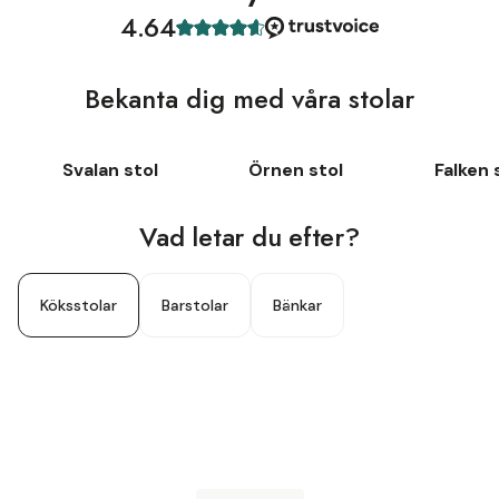
4.64
Bekanta dig med våra stolar
Svalan stol
Örnen stol
Falken 
Vad letar du efter?
Köksstolar
Barstolar
Bänkar
Observera att bordet fått en uppdaterad design med
vackert rundade ben. Detta är en äldre bild.
Låt Igelkotten gästspela bland stolarna.