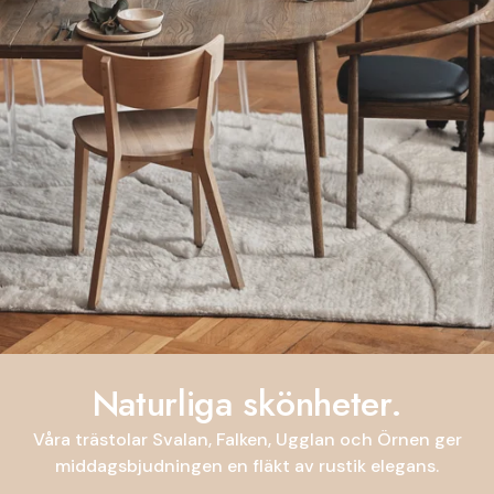
Naturliga skönheter.
Våra trästolar Svalan, Falken, Ugglan och Örnen ger
middagsbjudningen en fläkt av rustik elegans.