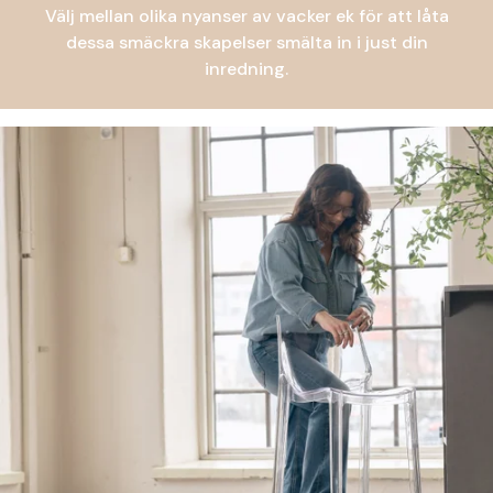
Välj mellan olika nyanser av vacker ek för att låta
dessa smäckra skapelser smälta in i just din
inredning.