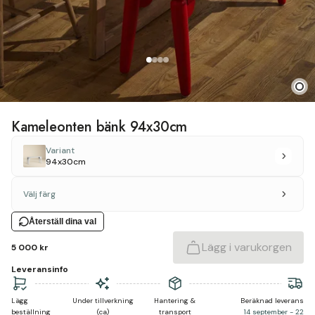
Kameleonten bänk 94x30cm
Variant
94x30cm
Välj färg
Återställ dina val
Lägg i varukorgen
5 000 kr
Leveransinfo
Lägg
Under tillverkning
Hantering &
Beräknad leverans
beställning
(ca)
transport
14 september - 22