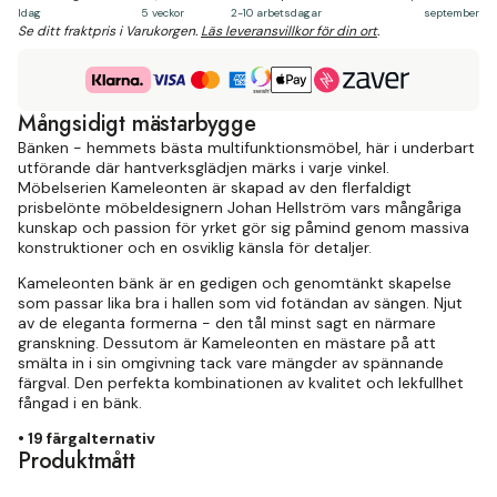
Idag
5 veckor
2-10 arbetsdagar
september
Se ditt fraktpris i Varukorgen.
Läs leveransvillkor för din ort
.
Mångsidigt mästarbygge
Bänken - hemmets bästa multifunktionsmöbel, här i underbart
utförande där hantverksglädjen märks i varje vinkel.
Möbelserien Kameleonten är skapad av den flerfaldigt
prisbelönte möbeldesignern Johan Hellström vars mångåriga
kunskap och passion för yrket gör sig påmind genom massiva
konstruktioner och en osviklig känsla för detaljer.
Kameleonten bänk är en gedigen och genomtänkt skapelse
som passar lika bra i hallen som vid fotändan av sängen. Njut
av de eleganta formerna - den tål minst sagt en närmare
granskning. Dessutom är Kameleonten en mästare på att
smälta in i sin omgivning tack vare mängder av spännande
färgval. Den perfekta kombinationen av kvalitet och lekfullhet
fångad i en bänk.
• 19 färgalternativ
Produktmått