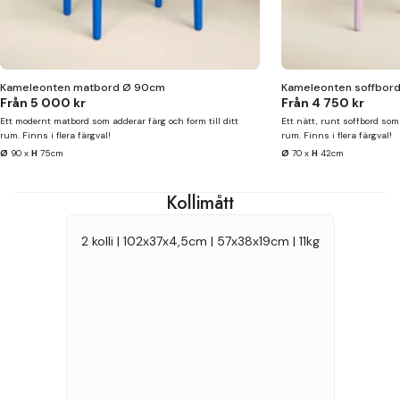
Kameleonten matbord Ø 90cm
Kameleonten soffbord
Från
5 000 kr
Från
4 750 kr
Ett modernt matbord som adderar färg och form till ditt
Ett nätt, runt soffbord som 
rum. Finns i flera färgval!
rum. Finns i flera färgval!
Ø
90 x
H
75cm
Ø
70 x
H
42cm
Kollimått
2 kolli | 102x37x4,5cm | 57x38x19cm | 11kg