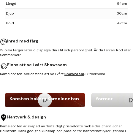
Längd
94cm
Djup
30cm
Höjd
42cm
42 cm
30 cm
93 cm
Inred med färg
Se i AR
19 olika färger låter dig spegla din stil och personlighet. Är du Ferrari Röd eller
Visa mått
Sommarsol?
Finns att se i vårt Showroom
Kameleonten-serien finns att se i vårt
Showroom
, i Stockholm.
Kameleonten – e
Konsten bakom Kameleonten.
former.
Hantverk & design
Kameleonten är skapad av flerfaldigt prisbelönte möbeldesignern Johan
Hellström. Hans gedigna kunskap och passion för hantverket lyser igenom i