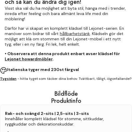
och så kan du ändra dig igen!
Visst ska väl du ha möjlighet att byta stil, hänga med i trender,
inreda efter feeling och bara allmänt leva life med din
möblering!
Därför har vi skapat en komplett klädsel till Lejonet-serien. En
manöver som bidrar till vårt
hållbarhetstänk
. Klädseln gör det
möjligt att klä om stommen till din Lejonet-möbel i ett nytt
tyg, eller i en ny färg. Fri lek, helt enkelt.
• Observera att denna produkt enbart avser klädsel för
Lejonet howardmöbler
.
Italienska tyger med 230st färgval
Tygsidan
- hitta tyget som täcker dina behov. Tvättbart, tåligt, iögonfallande?
Bildflöde
Produktinfo
Rak- och svängd 2-sits | 2,5-sits | 3-sits
Innehåller komplett klädsel för stomme, sittkuddar,
ryggkuddar och dekorationskuddar.