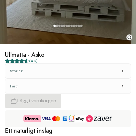
Ullmatta - Asko
(
4.6
)
Storlek
Färg
Lägg i varukorgen
Ett naturligt inslag