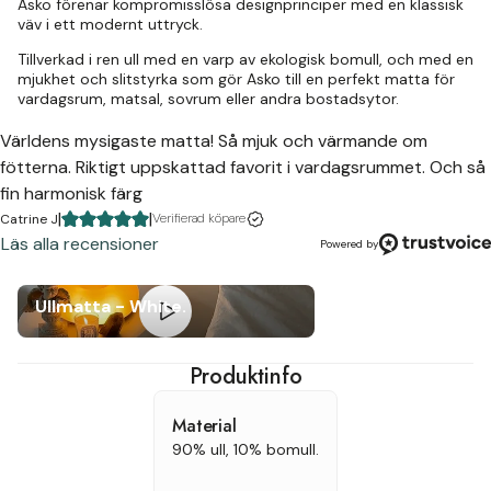
Asko förenar kompromisslösa designprinciper med en klassisk
väv i ett modernt uttryck.
Tillverkad i ren ull med en varp av ekologisk bomull, och med en
mjukhet och slitstyrka som gör Asko till en perfekt matta för
vardagsrum, matsal, sovrum eller andra bostadsytor.
Världens mysigaste matta! Så mjuk och värmande om
fötterna. Riktigt uppskattad favorit i vardagsrummet. Och så
fin harmonisk färg
|
|
Verifierad köpare
Catrine J
Läs alla recensioner
Powered by
Ullmatta - White.
Produktinfo
Material
90% ull, 10% bomull.