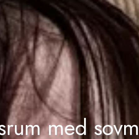
0
srum med sovmö