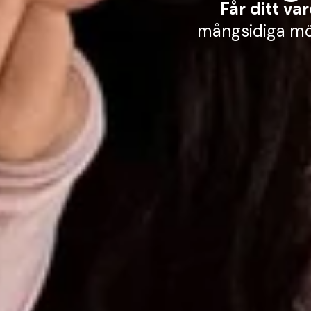
Får ditt va
mångsidiga möb