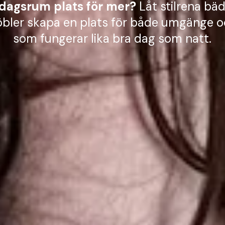
rdagsrum plats för mer?
Låt stilrena bä
ler skapa en plats för både umgänge oc
som fungerar lika bra dag som natt.