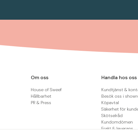
Om oss
Handla hos oss
House of Sweef
Kundtjänst & kont
Hållbarhet
Besök oss i show
PR & Press
Köpavtal
Säkerhet för kund
Skötselråd
Kundomdömen
Frakt & leverans