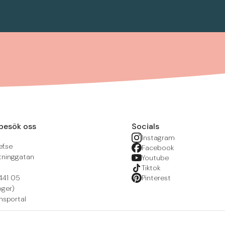
besök oss
Socials
Instagram
f.se
Facebook
tninggatan
Youtube
Tiktok
441 05
Pinterest
öger)
nsportal