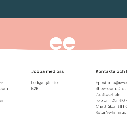
Jobba med oss
Kontakta och 
akt
Lediga tjänster
Epost: info@swee
room
B2B
Showroom: Drot
75, Stockholm
en
Telefon: 08-410 
Chatt (ikon till h
Retur/reklamatio