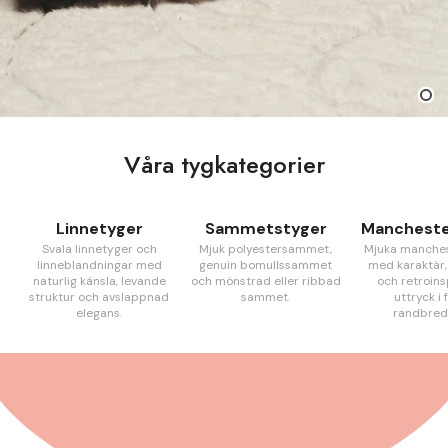
Våra tygkategorier
Linnetyger
Sammetstyger
Mancheste
Svala linnetyger och
Mjuk polyestersammet,
Mjuka manche
linneblandningar med
genuin bomullssammet
med karaktär,
naturlig känsla, levande
och mönstrad eller ribbad
och retroins
struktur och avslappnad
sammet.
uttryck i 
elegans.
randbred