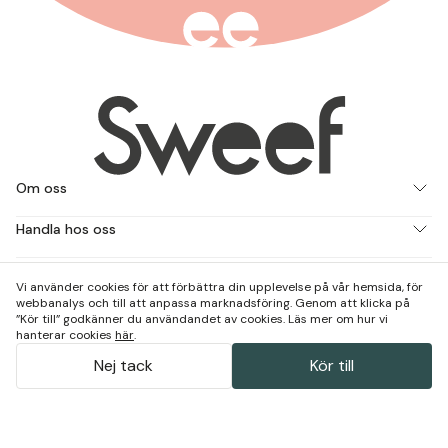
Om oss
Handla hos oss
Jobba med oss
Vi använder cookies för att förbättra din upplevelse på vår hemsida, för
webbanalys och till att anpassa marknadsföring. Genom att klicka på
Kontakta och besök oss
”Kör till” godkänner du användandet av cookies. Läs mer om hur vi
hanterar cookies
här
.
Nej tack
Kör till
(
4.64
)
Powered by