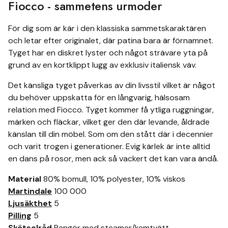
Fiocco - sammetens urmoder
För dig som är kär i den klassiska sammetskaraktären
och letar efter originalet, där patina bara är förnamnet.
Tyget har en diskret lyster och något strävare yta på
grund av en kortklippt lugg av exklusiv italiensk väv.
Det känsliga tyget påverkas av din livsstil vilket är något
du behöver uppskatta för en långvarig, hälsosam
relation med Fiocco. Tyget kommer få ytliga ruggningar,
märken och fläckar, vilket ger den där levande, åldrade
känslan till din möbel. Som om den stått där i decennier
och varit trogen i generationer. Evig kärlek är inte alltid
en dans på rosor, men ack så vackert det kan vara ändå.
Material
80% bomull, 10% polyester, 10% viskos
Martindale
100 000
Ljusäkthet
5
Pilling
5
Skötselråd
Rengör med steamer/kemtvätt