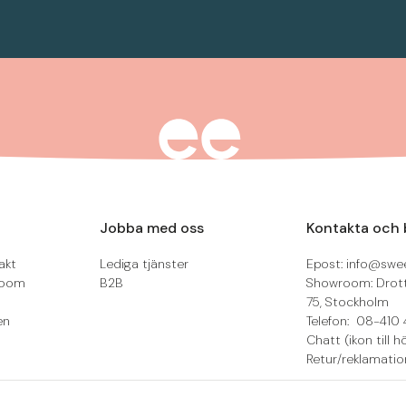
Jobba med oss
Kontakta och 
akt
Lediga tjänster
Epost: info@swee
room
B2B
Showroom: Drot
75, Stockholm
en
Telefon: 08-410 
Chatt (ikon till h
Retur/reklamatio