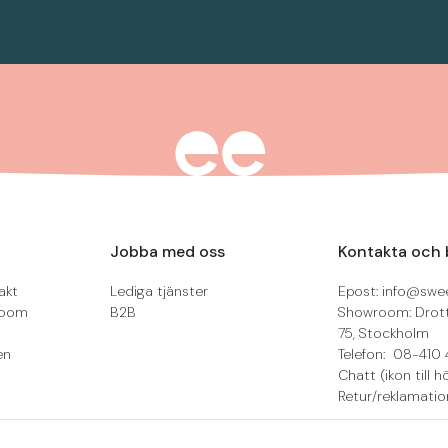
Jobba med oss
Kontakta och 
akt
Lediga tjänster
Epost: info@swee
room
B2B
Showroom: Drot
75, Stockholm
en
Telefon: 08-410 
Chatt (ikon till h
Retur/reklamatio