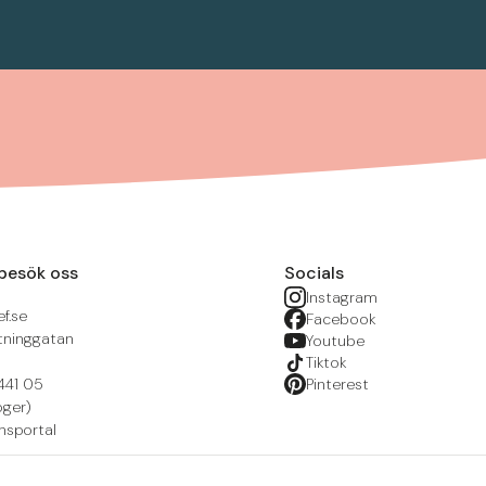
besök oss
Socials
Instagram
f.se
Facebook
tninggatan
Youtube
Tiktok
441 05
Pinterest
öger)
nsportal