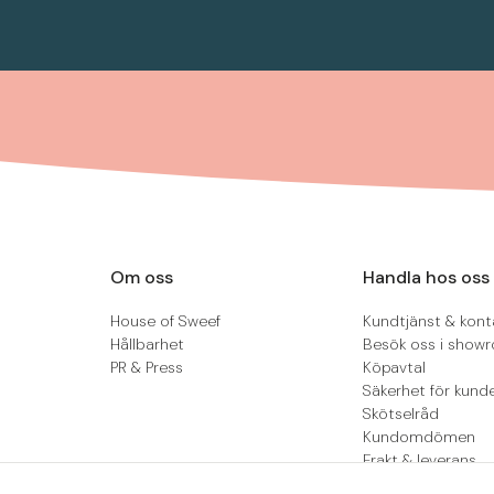
Om oss
Handla hos oss
House of Sweef
Kundtjänst & kont
Hållbarhet
Besök oss i show
PR & Press
Köpavtal
Säkerhet för kund
Skötselråd
Kundomdömen
Frakt & leverans