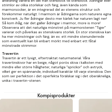
anledning variera en del från stenblock till stenblock. Ådringar eller
strimlor av olika storlekar och färg, även kända som
marmorsocker, är en integrerad del av stenens struktur och
förekommer naturligt. I marmorn är ådringarna som naturens egna
konstverk. Ju fler ådringar desto mer kärlek har naturen lagt ner!
Så kom ihåg, när det gäller ådringar i marmor, more is more!
Observera att det naturliga mönstret på marmorstenen "Tiger"
varierar och påverkas av stenskivans storlek. En stor stenskiva kan
ha mer mönstringar och färg, än ex. ett mindre stenunderrede
som eventuellt kan bli enbart mörkt med enbart ett fåtal
mönstrade strimmor.
Travertin
Travertin är ett lyxigt, eftertraktat naturmaterial. Våra
travertinskivor har en beige, något porös skiva i kalksten med
mindre eller större håligheter, naturliga "sprickor" och avtryck,
vilket ger en spännande, individuell karaktär till varje stenskiva. Den
som ser perfektion i det operfekta förälskar sig i det oberäkneliga,
unika i travertin-stenen.
Kompisprodukter