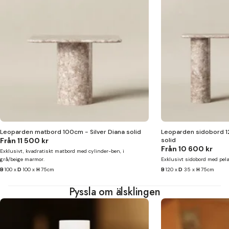
Leoparden matbord 100cm - Silver Diana solid
Leoparden sidobord 12
Från
11 500 kr
solid
Från
10 600 kr
Exklusivt, kvadratiskt matbord med cylinder-ben, i
grå/beige marmor.
Exklusivt sidobord med pela
B
100 x
D
100 x
H
75cm
B
120 x
D
35 x
H
75cm
Pyssla om älsklingen