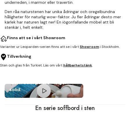
underreden, i marmor eller travertin.
Den råa naturstenen har unika ådringar och oregelbundna
håligheter för naturlig wow-faktor. Ju fler ådringar desto mer
kärlek har naturen lagt ner! En iögonfallande möbel att bli
stenkär i, helt enkelt.
Finns att se i vårt Showroom
Varianter ur Leoparden-serien finns att se i vårt
Showroom
i Stockholm.
Tillverkning
Sten och glas från Turkiet. Läs om vårt
hållbarhetstänk
.
Leoparden soffbord
120x70cm pelare - Tiger
solid.
En serie soffbord i sten