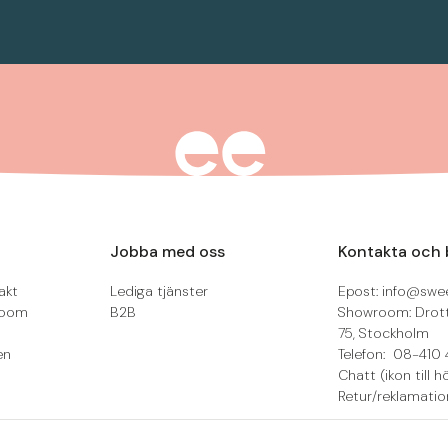
Jobba med oss
Kontakta och 
akt
Lediga tjänster
Epost: info@swee
room
B2B
Showroom: Drot
75, Stockholm
en
Telefon: 08-410 
Chatt (ikon till h
Retur/reklamatio