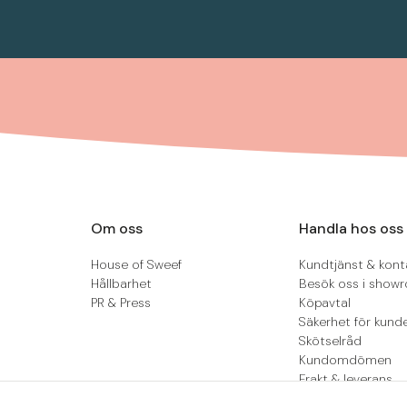
Om oss
Handla hos oss
House of Sweef
Kundtjänst & kont
Hållbarhet
Besök oss i show
PR & Press
Köpavtal
Säkerhet för kund
Skötselråd
Kundomdömen
Frakt & leverans