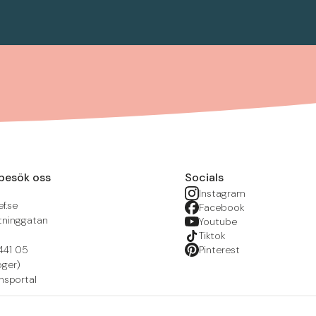
besök oss
Socials
Instagram
f.se
Facebook
tninggatan
Youtube
Tiktok
441 05
Pinterest
öger)
nsportal