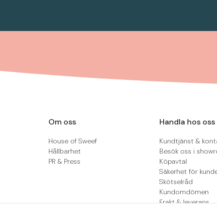
Om oss
Handla hos oss
House of Sweef
Kundtjänst & kont
Hållbarhet
Besök oss i show
PR & Press
Köpavtal
Säkerhet för kund
Skötselråd
Kundomdömen
Frakt & leverans