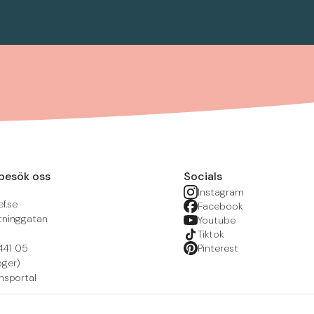
besök oss
Socials
Instagram
f.se
Facebook
tninggatan
Youtube
Tiktok
441 05
Pinterest
öger)
nsportal