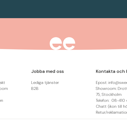
Jobba med oss
Kontakta och 
akt
Lediga tjänster
Epost: info@swee
room
B2B
Showroom: Drot
75, Stockholm
en
Telefon: 08-410 
Chatt (ikon till h
Retur/reklamatio