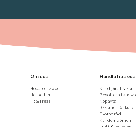
Om oss
Handla hos oss
House of Sweef
Kundtjänst & kont
Hållbarhet
Besök oss i show
PR & Press
Köpavtal
Säkerhet för kund
Skötselråd
Kundomdömen
Frakt & leverans