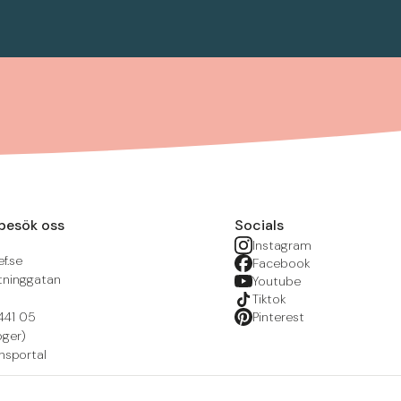
besök oss
Socials
Instagram
f.se
Facebook
tninggatan
Youtube
Tiktok
441 05
Pinterest
öger)
nsportal