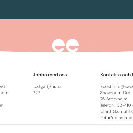
Jobba med oss
Kontakta och 
akt
Lediga tjänster
Epost: info@swee
room
B2B
Showroom: Drot
75, Stockholm
en
Telefon: 08-410 
Chatt (ikon till h
Retur/reklamatio