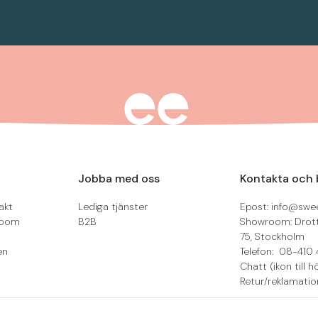
Jobba med oss
Kontakta och 
akt
Lediga tjänster
Epost: info@swee
room
B2B
Showroom: Drot
75, Stockholm
en
Telefon: 08-410 
Chatt (ikon till h
Retur/reklamatio