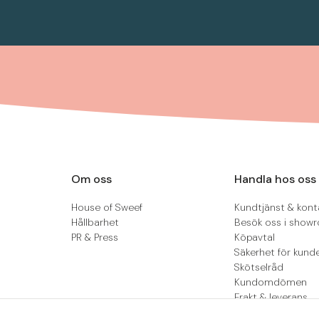
Om oss
Handla hos oss
House of Sweef
Kundtjänst & kont
Hållbarhet
Besök oss i show
PR & Press
Köpavtal
Säkerhet för kund
Skötselråd
Kundomdömen
Frakt & leverans