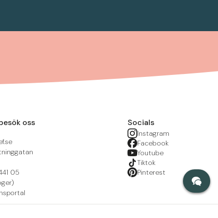
besök oss
Socials
Instagram
f.se
Facebook
tninggatan
Youtube
Tiktok
441 05
Pinterest
öger)
nsportal