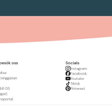
besök oss
Socials
Instagram
f.se
Facebook
tninggatan
Youtube
Tiktok
441 05
Pinterest
öger)
nsportal