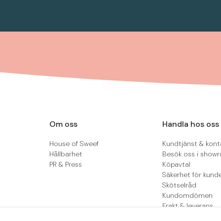
Om oss
Handla hos oss
House of Sweef
Kundtjänst & kont
Hållbarhet
Besök oss i show
PR & Press
Köpavtal
Säkerhet för kund
Skötselråd
Kundomdömen
Frakt & leverans