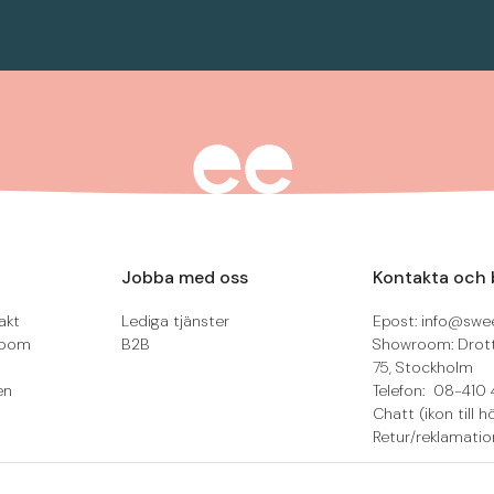
Jobba med oss
Kontakta och 
akt
Lediga tjänster
Epost: info@swee
room
B2B
Showroom: Drot
75, Stockholm
en
Telefon: 08-410 
Chatt (ikon till h
Retur/reklamatio