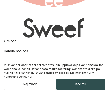
Om oss
Handla hos oss
Jobba med oss
Vi använder cookies för att förbättra din upplevelse på vår hemsida, för
webbanalys och till att anpassa marknadsföring. Genom att klicka på
Kontakta och besök oss
”Kör till” godkänner du användandet av cookies. Läs mer om hur vi
hanterar cookies
här
.
Nej tack
Kör till
(
4.64
)
Powered by