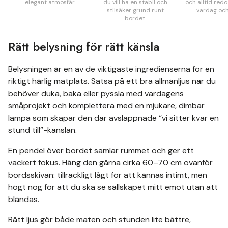
elegant atmosfär.
du vill ha en stabil och
och alltid red
stilsäker grund runt
vardag och
bordet.
Rätt belysning för rätt känsla
Belysningen är en av de viktigaste ingredienserna för en
riktigt härlig matplats. Satsa på ett bra allmänljus när du
behöver duka, baka eller pyssla med vardagens
småprojekt och komplettera med en mjukare, dimbar
lampa som skapar den där avslappnade “vi sitter kvar en
stund till”-känslan.
En pendel över bordet samlar rummet och ger ett
vackert fokus. Häng den gärna cirka 60–70 cm ovanför
bordsskivan: tillräckligt lågt för att kännas intimt, men
högt nog för att du ska se sällskapet mitt emot utan att
bländas.
Rätt ljus gör både maten och stunden lite bättre,