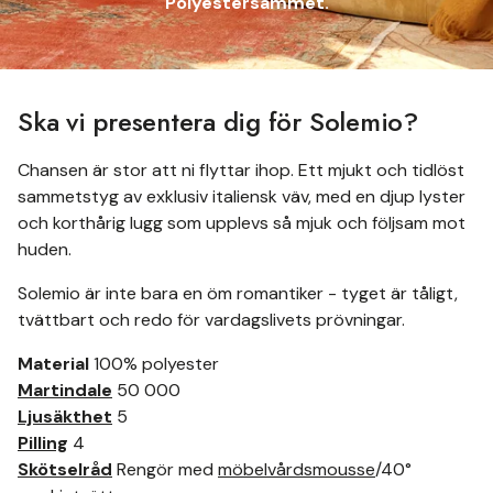
Polyestersammet.
Ska vi presentera dig för Solemio?
Chansen är stor att ni flyttar ihop. Ett mjukt och tidlöst
sammetstyg av exklusiv italiensk väv, med en djup lyster
och korthårig lugg som upplevs så mjuk och följsam mot
huden.
Solemio är inte bara en öm romantiker - tyget är tåligt,
tvättbart och redo för vardagslivets prövningar.
Material
100% polyester
Martindale
50 000
Ljusäkthet
5
Pilling
4
Skötselråd
Rengör med
möbelvårdsmousse
/40°