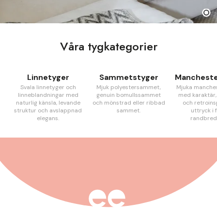
Våra tygkategorier
Linnetyger
Sammetstyger
Mancheste
Svala linnetyger och
Mjuk polyestersammet,
Mjuka manche
linneblandningar med
genuin bomullssammet
med karaktär,
naturlig känsla, levande
och mönstrad eller ribbad
och retroins
struktur och avslappnad
sammet.
uttryck i 
elegans.
randbred