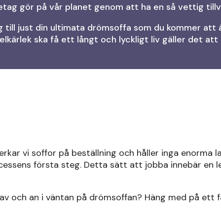
tag gör på vår planet genom att ha en så vettig till
 dig till just din ultimata drömsoffa som du kommer at
kärlek ska få ett långt och lyckligt liv gäller det at
kar vi soffor på beställning och håller inga enorma lag
essens första steg. Detta sätt att jobba innebär en l
av och an i väntan på drömsoffan? Häng med på ett f