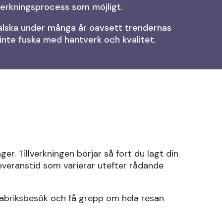
verkningsprocess som möjligt.
t älska under många år oavsett trendernas
t inte fuska med hantverk och kvalitet.
er. Tillverkningen börjar så fort du lagt din
everanstid som varierar utefter rådande
abriksbesök och få grepp om hela resan