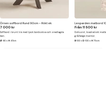
Örnen soffbord Rund 90cm - Rökt ek
Leoparden matbord 100
7 000 kr
Från
11 500 kr
Soffbord i brunt trä med tjock bordsskiva och snedlagda
Exklusivt, kvadratiskt matb
ben.
grå/beige marmor.
Ø
90 x
H
47cm
B
100 x
D
100 x
H
75cm