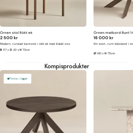
Örnen stol Rökt ek
Örnen matbord Runt 1
2 500 kr
16 000 kr
Modern, rundad karmstol i rökt ek med klädd sits.
Ett stort, runt köksbord i m
B
57 x
D
43 x
H
73cm
Ø
140 x
H
75cm
Kompisprodukter
Finns i lager