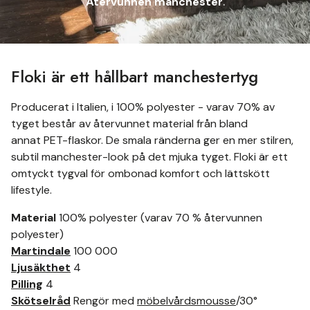
Återvunnen
manchester
.
Floki är ett hållbart manchestertyg
Producerat i Italien, i 100% polyester - varav 70% av
tyget består av återvunnet material från bland
annat PET-flaskor. De smala ränderna ger en mer stilren,
subtil manchester-look på det mjuka tyget. Floki är ett
omtyckt tygval för ombonad komfort och lättskött
lifestyle.
Material
100% polyester (varav 70 % återvunnen
polyester)
Martindale
100 000
Ljusäkthet
4
Pilling
4
Skötselråd
Rengör med
möbelvårdsmousse
/30°