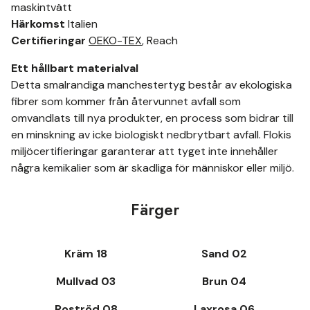
maskintvätt
Härkomst
Italien
Certifieringar
OEKO-TEX
, Reach
Ett hållbart materialval
Detta smalrandiga manchestertyg består av ekologiska
fibrer som kommer från återvunnet avfall som
omvandlats till nya produkter, en process som bidrar till
en minskning av icke biologiskt nedbrytbart avfall. Flokis
miljöcertifieringar garanterar att tyget inte innehåller
några kemikalier som är skadliga för människor eller miljö.
Färger
Kräm 18
Sand 02
Mullvad 03
Brun 04
Roströd 08
Laxrosa 06