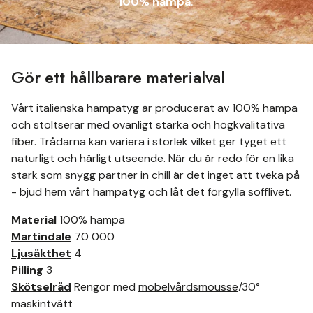
100% hampa
.
Gör ett hållbarare materialval
Vårt italienska hampatyg är producerat av 100% hampa
och stoltserar med ovanligt starka och högkvalitativa
fiber. Trådarna kan variera i storlek vilket ger tyget ett
naturligt och härligt utseende. När du är redo för en lika
stark som snygg partner in chill är det inget att tveka på
- bjud hem vårt hampatyg och låt det förgylla sofflivet.
Material
100% hampa
Martindale
70 000
Ljusäkthet
4
Pilling
3
Skötselråd
Rengör med
möbelvårdsmousse
/30°
maskintvätt