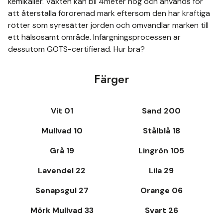
kemikalier. Växten kan bli 4meter hög och används för
att återställa förorenad mark eftersom den har kraftiga
rötter som syresätter jorden och omvandlar marken till
ett hälsosamt område. Infärgningsprocessen är
dessutom GOTS-certifierad. Hur bra?
Färger
Vit 01
Sand 200
Mullvad 10
Stålblå 18
Grå 19
Lingrön 105
Lavendel 22
Lila 29
Senapsgul 27
Orange 06
Mörk Mullvad 33
Svart 26