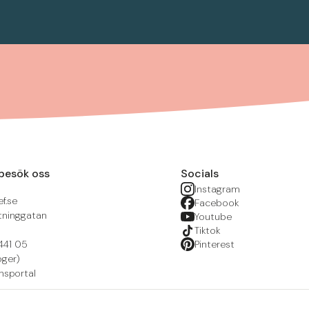
besök oss
Socials
Instagram
f.se
Facebook
tninggatan
Youtube
Tiktok
441 05
Pinterest
öger)
nsportal