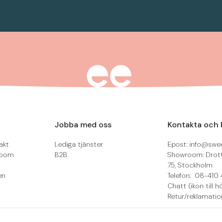
Jobba med oss
Kontakta och 
akt
Lediga tjänster
Epost: info@swee
room
B2B
Showroom: Drot
75, Stockholm
en
Telefon: 08-410 
Chatt (ikon till h
Retur/reklamatio