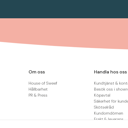
Om oss
Handla hos oss
House of Sweef
Kundtjänst & kont
Hållbarhet
Besök oss i show
PR & Press
Köpavtal
Säkerhet för kund
Skötselråd
Kundomdömen
Frakt & leverans