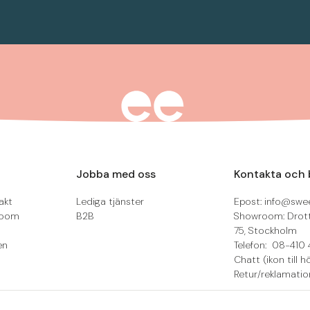
Jobba med oss
Kontakta och 
akt
Lediga tjänster
Epost: info@swee
room
B2B
Showroom: Drot
75, Stockholm
en
Telefon: 08-410 
Chatt (ikon till h
Retur/reklamatio