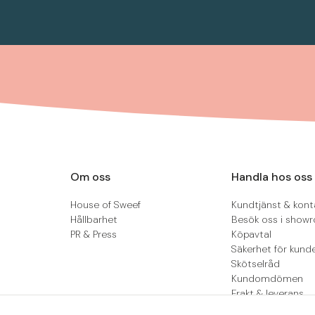
Om oss
Handla hos oss
House of Sweef
Kundtjänst & kont
Hållbarhet
Besök oss i show
PR & Press
Köpavtal
Säkerhet för kund
Skötselråd
Kundomdömen
Frakt & leverans