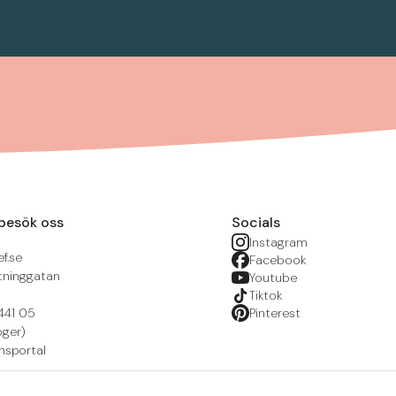
besök oss
Socials
Instagram
f.se
Facebook
tninggatan
Youtube
Tiktok
441 05
Pinterest
öger)
nsportal