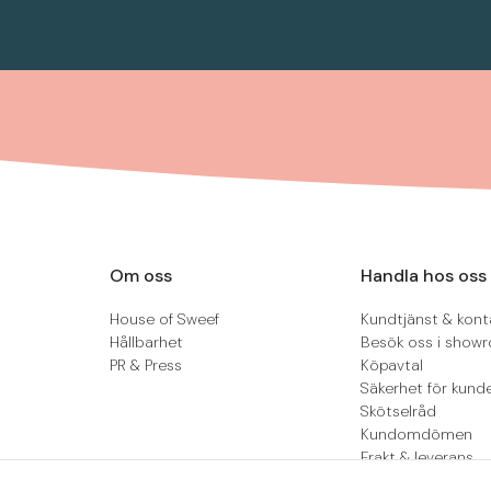
Om oss
Handla hos oss
House of Sweef
Kundtjänst & kont
Hållbarhet
Besök oss i show
PR & Press
Köpavtal
Säkerhet för kund
Skötselråd
Kundomdömen
Frakt & leverans