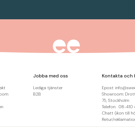
Jobba med oss
Kontakta och 
akt
Lediga tjänster
Epost: info@swee
room
B2B
Showroom: Drot
75, Stockholm
en
Telefon: 08-410 
Chatt (ikon till h
Retur/reklamatio