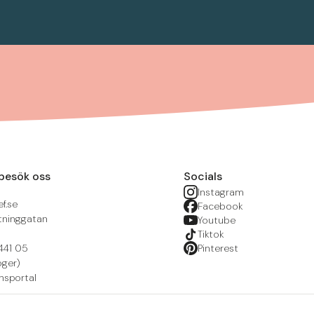
besök oss
Socials
Instagram
f.se
Facebook
tninggatan
Youtube
Tiktok
441 05
Pinterest
öger)
nsportal