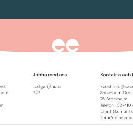
Jobba med oss
Kontakta och 
akt
Lediga tjänster
Epost: info@swee
room
B2B
Showroom: Drot
75, Stockholm
en
Telefon: 08-410 
Chatt (ikon till h
Retur/reklamatio