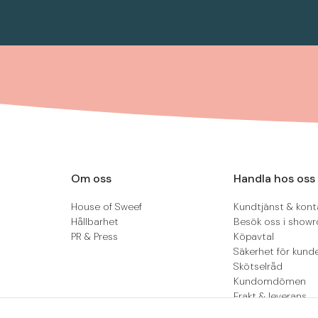
Om oss
Handla hos oss
House of Sweef
Kundtjänst & kont
Hållbarhet
Besök oss i show
PR & Press
Köpavtal
Säkerhet för kund
Skötselråd
Kundomdömen
Frakt & leverans