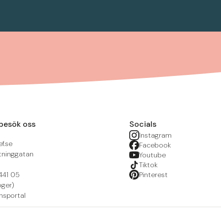
besök oss
Socials
Instagram
f.se
Facebook
tninggatan
Youtube
Tiktok
441 05
Pinterest
öger)
nsportal