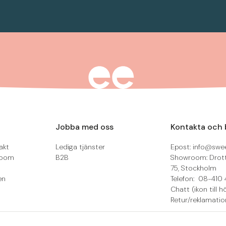
Jobba med oss
Kontakta och 
akt
Lediga tjänster
Epost: info@swee
room
B2B
Showroom: Drot
75, Stockholm
en
Telefon: 08-410 
Chatt (ikon till h
Retur/reklamatio