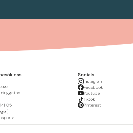
besök oss
Socials
Instagram
f.se
Facebook
tninggatan
Youtube
Tiktok
441 05
Pinterest
öger)
nsportal