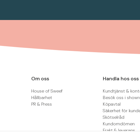
Om oss
Handla hos oss
House of Sweef
Kundtjänst & kont
Hållbarhet
Besök oss i show
PR & Press
Köpavtal
Säkerhet för kund
Skötselråd
Kundomdömen
Frakt & leverans