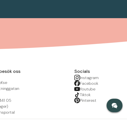
besök oss
Socials
Instagram
f.se
Facebook
tninggatan
Youtube
Tiktok
441 05
Pinterest
öger)
nsportal