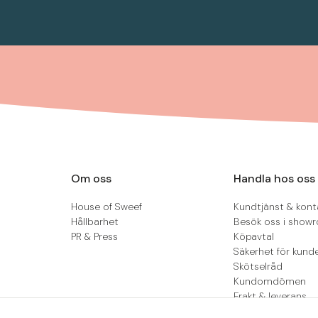
Om oss
Handla hos oss
House of Sweef
Kundtjänst & kont
Hållbarhet
Besök oss i show
PR & Press
Köpavtal
Säkerhet för kund
Skötselråd
Kundomdömen
Frakt & leverans