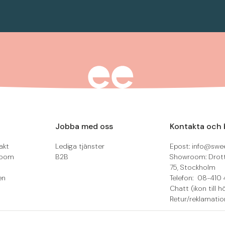
Jobba med oss
Kontakta och 
akt
Lediga tjänster
Epost: info@swee
room
B2B
Showroom: Drot
75, Stockholm
en
Telefon: 08-410 
Chatt (ikon till h
Retur/reklamatio