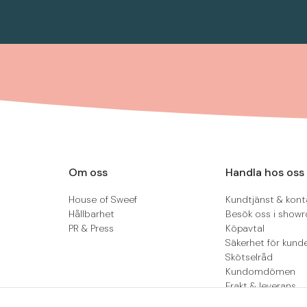
Om oss
Handla hos oss
House of Sweef
Kundtjänst & kont
Hållbarhet
Besök oss i show
PR & Press
Köpavtal
Säkerhet för kund
Skötselråd
Kundomdömen
Frakt & leverans