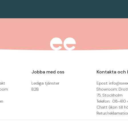
Jobba med oss
Kontakta och 
akt
Lediga tjänster
Epost: info@swee
room
B2B
Showroom: Drot
75, Stockholm
en
Telefon: 08-410 
Chatt (ikon till h
Retur/reklamatio