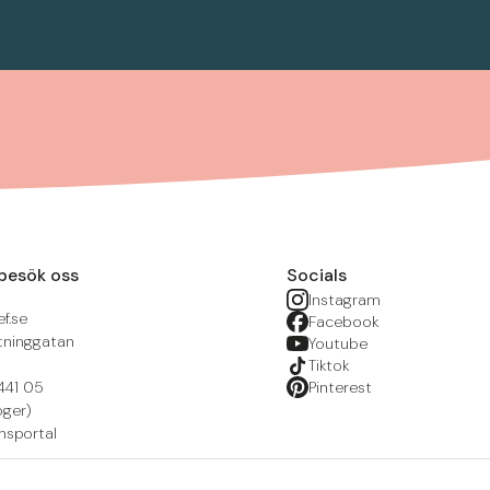
besök oss
Socials
Instagram
f.se
Facebook
tninggatan
Youtube
Tiktok
441 05
Pinterest
öger)
nsportal