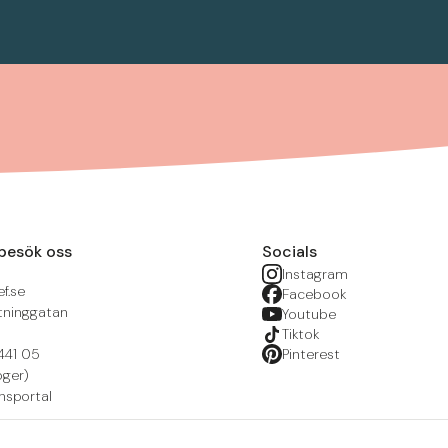
besök oss
Socials
Instagram
f.se
Facebook
tninggatan
Youtube
Tiktok
441 05
Pinterest
öger)
nsportal