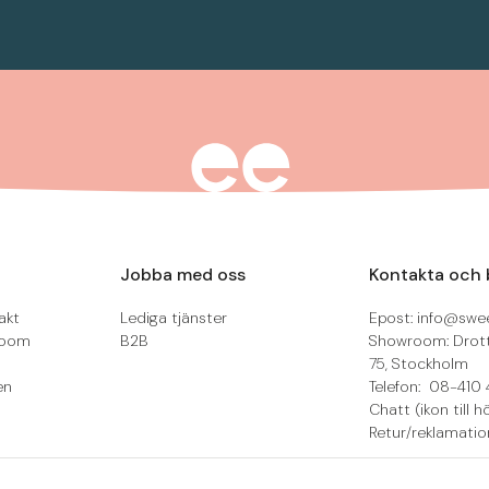
Jobba med oss
Kontakta och 
akt
Lediga tjänster
Epost: info@swee
room
B2B
Showroom: Drot
75, Stockholm
en
Telefon: 08-410 
Chatt (ikon till h
Retur/reklamatio