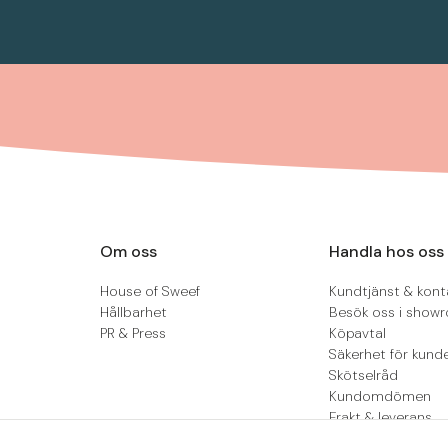
Om oss
Handla hos oss
House of Sweef
Kundtjänst & kont
Hållbarhet
Besök oss i show
PR & Press
Köpavtal
Säkerhet för kund
Skötselråd
Kundomdömen
Frakt & leverans