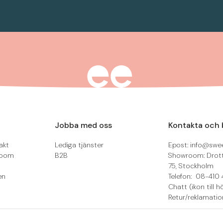
Jobba med oss
Kontakta och 
akt
Lediga tjänster
Epost: info@swee
room
B2B
Showroom: Drot
75, Stockholm
en
Telefon: 08-410 
Chatt (ikon till h
Retur/reklamatio