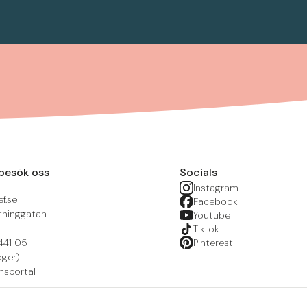
besök oss
Socials
Instagram
f.se
Facebook
tninggatan
Youtube
Tiktok
441 05
Pinterest
öger)
nsportal