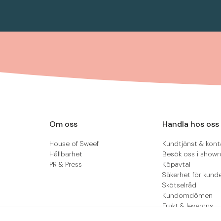
Om oss
Handla hos oss
House of Sweef
Kundtjänst & kont
Hållbarhet
Besök oss i show
PR & Press
Köpavtal
Säkerhet för kund
Skötselråd
Kundomdömen
Frakt & leverans